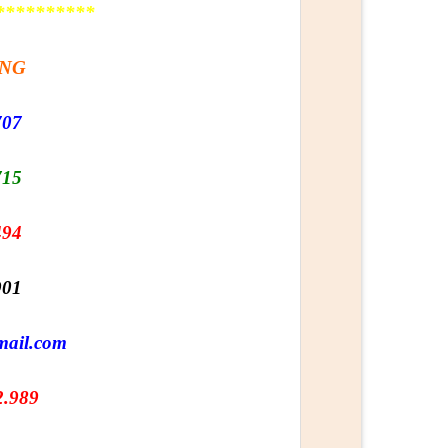
**********
ÀNG
707
715
494
901
mail.com
2.989