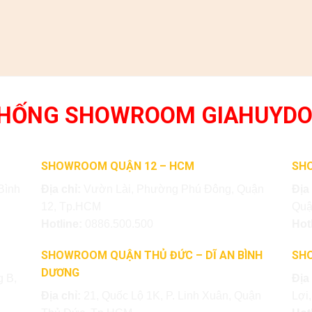
THỐNG SHOWROOM GIAHUYD
SHOWROOM QUẬN 12 – HCM
SH
Bình
Địa chỉ:
Vườn Lài, Phường Phú Đông, Quận
Địa
12, Tp.HCM
Quậ
Hotline:
0886.500.500
Hot
SHOWROOM QUẬN THỦ ĐỨC – DĨ AN BÌNH
SH
DƯƠNG
 B,
Địa
Địa chỉ:
21, Quốc Lộ 1K, P. Linh Xuân, Quận
Lợi