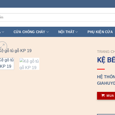
A
CỬA CHỐNG CHÁY
NỘI THẤT
PHỤ KIỆN CỬA
TRANG C
KỆ B
HỆ THỐN
GIAHUYD
MUA