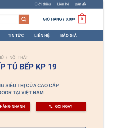
Giới thiệu
Liên hệ
Bản đồ
0
GIỎ HÀNG /
0.00
₫
TIN TỨC
LIÊN HỆ
BÁO GIÁ
HỦ
/
NỘI THẤT
ẾP TỦ BẾP KP 19
G SIÊU THỊ CỬA CAO CẤP
OOR TẠI VIỆT NAM
 HÀNG NHANH
GỌI NGAY