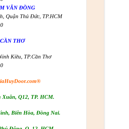
ẠM VĂN ĐỒNG
nh, Quận Thủ Đức, TP.HCM
00
 CẦN THƠ
Ninh Kiều, TP.Cần Thơ
00
aHuyDoor.com®
h Xuân, Q12, TP. HCM.
ình, Biên Hòa, Đồng Nai.
 Phú Đông, Q. 12, HCM