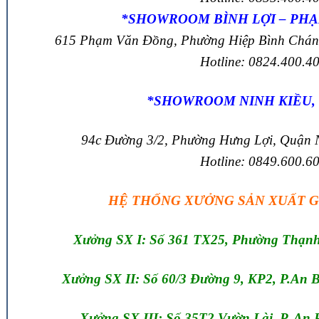
*SHOWROOM BÌNH LỢI – PH
615 Phạm Văn Đồng, Phường Hiệp Bình Chá
Hotline: 0824.400.4
*SHOWROOM NINH KIỀU,
94c Đường 3/2, Phường Hưng Lợi, Quận 
Hotline: 0849.600.6
HỆ THỐNG XƯỞNG SẢN XUẤT Gi
Xưởng SX I: Số 361 TX25, Phường Thạn
Xưởng SX II: Số 60/3 Đường 9, KP2, P.An B
Xưởng SX III: Số 35T2 Vườn Lài, P. An