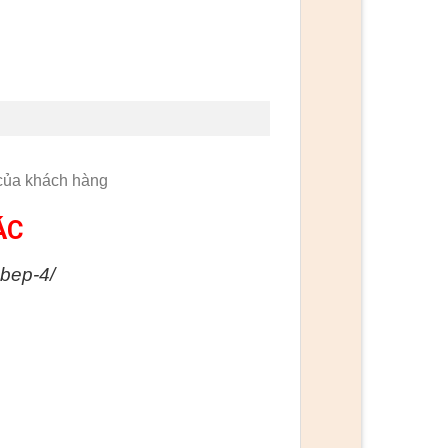
 của khách hàng
ÁC
-bep-4/