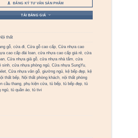
ĐĂNG KÝ TƯ VẤN SẢN PHẨM
TẢI BẢNG GIÁ
Nội thất
ang gỗ
,
cửa đi
,
Cửa gỗ cao cấp
,
Cửa nhựa cao
ựa cao cấp đài loan
,
cửa nhựa cao cấp giá rẻ
,
cửa
oan
,
Cửa nhựa giả gỗ
,
cửa nhựa nhà tắm
,
cửa
 sinh
,
cửa nhựa phòng ngủ
,
Cửa nhựa SungYu
,
ilet
,
Cửa nhựa vân gỗ
,
giường ngủ
,
kệ bếp đẹp
,
kệ
ội thất bếp
,
Nội thất phòng khách
,
nội thất phòng
ện cầu thang
,
phụ kiện cửa
,
tủ bếp
,
tủ bếp đẹp
,
tủ
g ngủ
,
tủ quần áo
,
tủ tivi