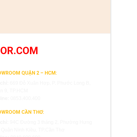
OOR.COM
OWROOM QUẬN 2 – HCM:
 chỉ:
669 Đỗ Xuân Hợp, P. Phước Long B,
n 9, TP.HCM
line:
0853.400.400
OWROOM CẦN THƠ:
 chỉ:
94C Đường 3 tháng 2, Phường Hưng
, Quận Ninh Kiều, TP.Cần Thơ