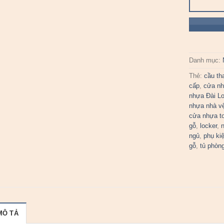
Danh mục:
Thẻ:
cầu th
cấp
,
cửa nh
nhựa Đài L
nhựa nhà vệ
cửa nhựa to
gỗ
,
locker
,
n
ngủ
,
phụ ki
gỗ
,
tủ phòn
MÔ TẢ