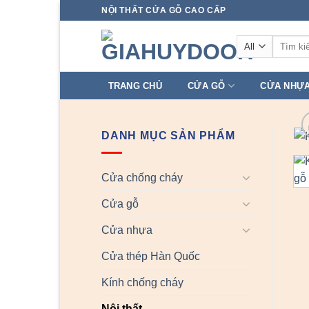
Skip
NỘI THẤT CỬA GỖ CAO CẤP
to
Tìm
content
kiếm:
TRANG CHỦ
CỬA GỖ
CỬA NHỰ
DANH MỤC SẢN PHẨM
Cửa chống cháy
Cửa gỗ
Cửa nhựa
Cửa thép Hàn Quốc
Kính chống cháy
Nội thất