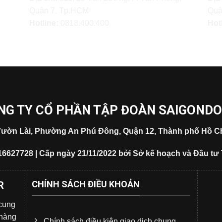
Quận 7, Tp.HCM
Quậ
Hotline:
0818.400.400
Hot
NG TY CỔ PHẦN TẬP ĐOÀN SAIGOND
5 Vườn Lài, Phường An Phú Đông, Quận 12, Thành phố Hồ Ch
16627728 | Cấp ngày 21/11/2022 bởi Sở kế hoạch và Đầu tư
CHÍNH SÁCH ĐIỀU KHOẢN
R
 cung
 hàng
Chính sách điều kiện giao dịch chung