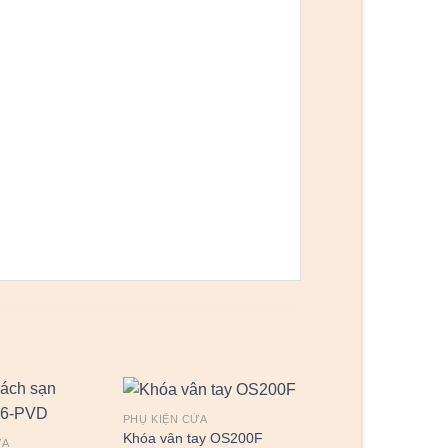
PHỤ KIỆN CỬA
Khóa vân tay OS200F
ỬA