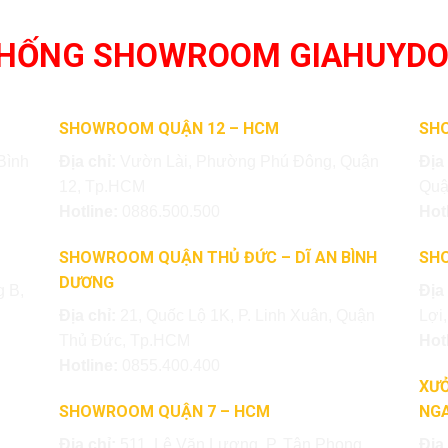
THỐNG SHOWROOM GIAHUYD
SHOWROOM QUẬN 12 – HCM
SH
Bình
Địa chỉ:
Vườn Lài, Phường Phú Đông, Quận
Địa
12, Tp.HCM
Quậ
Hotline:
0886.500.500
Hot
SHOWROOM QUẬN THỦ ĐỨC – DĨ AN BÌNH
SH
DƯƠNG
 B,
Địa
Địa chỉ:
21, Quốc Lộ 1K, P. Linh Xuân, Quận
Lợi
Thủ Đức, Tp.HCM
Hot
Hotline:
0855.400.400
XƯỞ
SHOWROOM QUẬN 7 – HCM
NGA
Địa chỉ:
511, Lê Văn Lương, P. Tân Phong,
Địa