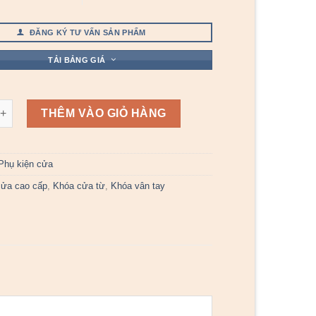
ĐĂNG KÝ TƯ VẤN SẢN PHẨM
TẢI BẢNG GIÁ
KL 383 I số lượng
THÊM VÀO GIỎ HÀNG
Phụ kiện cửa
cửa cao cấp
,
Khóa cửa từ
,
Khóa vân tay