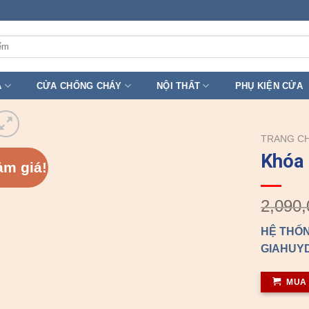
A
CỬA CHỐNG CHÁY
NỘI THẤT
PHỤ KIỆN CỬA
TRANG C
Khóa 
ảm giá!
2,090,
HỆ THỐN
GIAHUYD
MUA