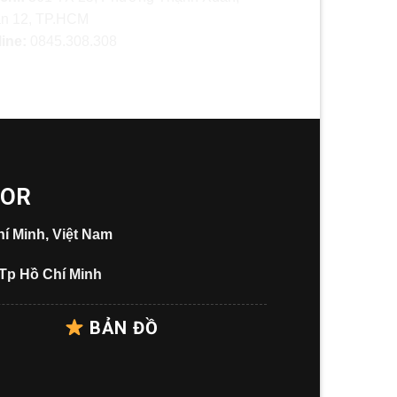
n 12, TP.HCM
line:
0845.308.308
OOR
í Minh, Việt Nam
 Tp Hồ Chí Minh
BẢN ĐỒ