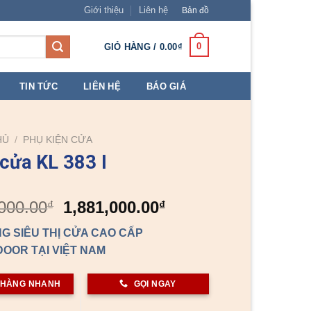
Giới thiệu
Liên hệ
Bản đồ
0
GIỎ HÀNG /
0.00
₫
TIN TỨC
LIÊN HỆ
BÁO GIÁ
HỦ
/
PHỤ KIỆN CỬA
cửa KL 383 I
Giá
Giá
000.00
1,881,000.00
₫
₫
gốc
hiện
G SIÊU THỊ CỬA CAO CẤP
là:
tại
OOR TẠI VIỆT NAM
2,090,000.00₫.
là:
1,881,000.00₫.
 HÀNG NHANH
GỌI NGAY