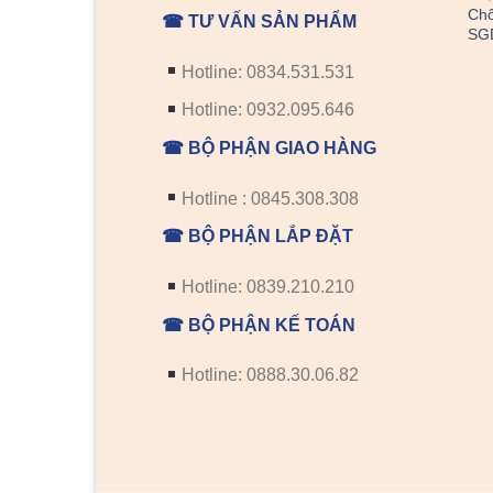
Chố
☎ TƯ VẤN SẢN PHẨM
SG
Hotline: 0834.531.531
Hotline: 0932.095.646
PHỤ KIỆN CỬA
PHỤ KIỆN CỬA
☎ BỘ PHẬN GIAO HÀNG
Mắt thần ống nhòm cửa
Khóa Cửa Tròn Khía GPD
F
GPD MT01
K5890 Zani
Hotline : 0845.308.308
☎ BỘ PHẬN LẮP ĐẶT
Hotline: 0839.210.210
☎ BỘ PHẬN KẾ TOÁN
Hotline: 0888.30.06.82