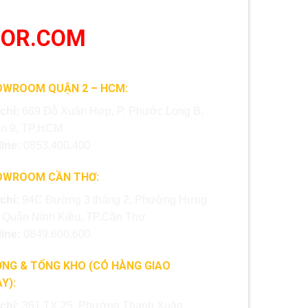
OOR.COM
OWROOM QUẬN 2 – HCM:
 chỉ:
669 Đỗ Xuân Hợp, P. Phước Long B,
n 9, TP.HCM
line:
0853.400.400
OWROOM CẦN THƠ:
 chỉ:
94C Đường 3 tháng 2, Phường Hưng
, Quận Ninh Kiều, TP.Cần Thơ
line:
0849.600.600
NG & TỔNG KHO (CÓ HÀNG GIAO
Y):
 chỉ:
361 TX 25, Phường Thạnh Xuân,