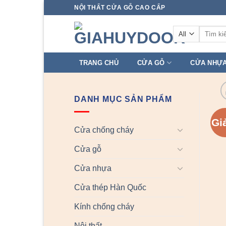
Skip
NỘI THẤT CỬA GỖ CAO CẤP
to
Tìm
content
kiếm:
TRANG CHỦ
CỬA GỖ
CỬA NHỰ
DANH MỤC SẢN PHẨM
Gi
Cửa chống cháy
Cửa gỗ
Cửa nhựa
Cửa thép Hàn Quốc
Kính chống cháy
Nội thất