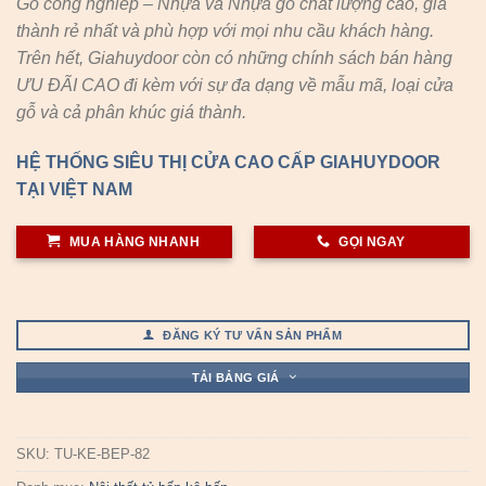
Gỗ công nghiêp – Nhựa và Nhựa gỗ chất lượng cao, giá
thành rẻ nhất và phù hợp với mọi nhu cầu khách hàng.
Trên hết, Giahuydoor còn có những chính sách bán hàng
ƯU ĐÃI CAO đi kèm với sự đa dạng về mẫu mã, loại cửa
gỗ và cả phân khúc giá thành.
HỆ THỐNG SIÊU THỊ CỬA CAO CẤP GIAHUYDOOR
TẠI VIỆT NAM
MUA HÀNG NHANH
GỌI NGAY
ĐĂNG KÝ TƯ VẤN SẢN PHẨM
TẢI BẢNG GIÁ
SKU:
TU-KE-BEP-82