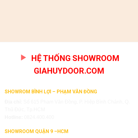
HỆ THỐNG SHOWROOM
GIAHUYDOOR.COM
SHOWROM BÌNH LỢI – PHẠM VĂN ĐỒNG
Địa chỉ:
Số 615 Phạm Văn Đồng, P. Hiệp Bình Chánh, Q.
Thủ Đức, Tp.HCM
Hotline:
0824.400.400
SHOWROOM QUẬN 9 –HCM