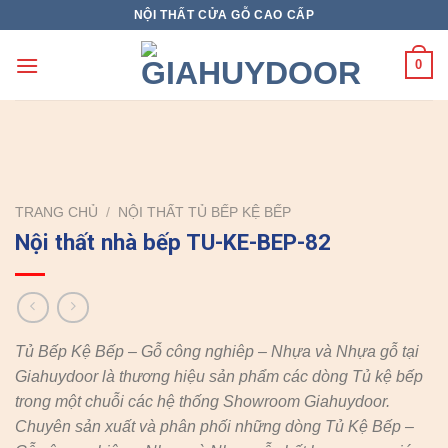
Skip
NỘI THẤT CỬA GỖ CAO CẤP
to
content
0
TRANG CHỦ
/
NỘI THẤT TỦ BẾP KỆ BẾP
Nội thất nhà bếp TU-KE-BEP-82
Tủ Bếp Kệ Bếp – Gỗ công nghiêp – Nhựa và Nhựa gỗ tại
Giahuydoor là thương hiệu sản phẩm các dòng Tủ kệ bếp
trong một chuỗi các hệ thống Showroom Giahuydoor.
Chuyên sản xuất và phân phối những dòng Tủ Kệ Bếp –