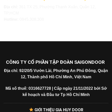
Địa chỉ:
361 TX 25, Phường Thạnh Xuân, Quận 12,
TP.HCM
Hotline:
0845.308.308
CÔNG TY CỔ PHẦN TẬP ĐOÀN SAIGONDOOR
Địa chỉ: 92/20/5 Vườn Lài, Phường An Phú Đông, Quận
12, Thành phố Hồ Chí Minh, Việt Nam
Mã số thuế: 0316627728 | Cấp ngày 21/11/2022 bởi Sở
kế hoạch và Đầu tư Tp Hồ Chí Minh
GIỚI THIỆU GIA HUY DOOR