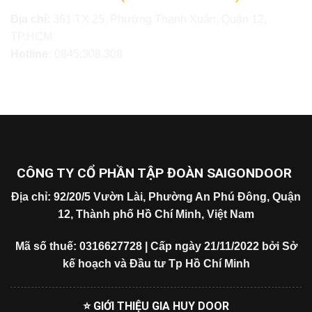
Địa chỉ:
361 TX 25, Phường Thạnh Xuân, Quận 12,
TP.HCM
Hotline:
0845.308.308
CÔNG TY CỔ PHẦN TẬP ĐOÀN SAIGONDOOR
Địa chỉ: 92/20/5 Vườn Lài, Phường An Phú Đông, Quận
12, Thành phố Hồ Chí Minh, Việt Nam
Mã số thuế: 0316627728 | Cấp ngày 21/11/2022 bởi Sở
kế hoạch và Đầu tư Tp Hồ Chí Minh
⭐ GIỚI THIỆU GIA HUY DOOR