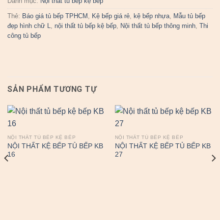
Danh mục:
Nội thất tủ bếp kệ bếp
Thẻ:
Báo giá tủ bếp TPHCM
,
Kệ bếp giá rẻ
,
kệ bếp nhựa
,
Mẫu tủ bếp
đẹp hình chữ L
,
nội thất tủ bếp kệ bếp
,
Nội thất tủ bếp thông minh
,
Thi
công tủ bếp
SẢN PHẨM TƯƠNG TỰ
NỘI THẤT TỦ BẾP KỆ BẾP
NỘI THẤT TỦ BẾP KỆ BẾP
NỘI THẤT KỆ BẾP TỦ BẾP KB
NỘI THẤT KỆ BẾP TỦ BẾP KB
16
27