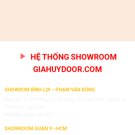
HỆ THỐNG SHOWROOM
GIAHUYDOOR.COM
SHOWROM BÌNH LỢI – PHẠM VĂN ĐỒNG
Địa chỉ:
Số 615 Phạm Văn Đồng, P. Hiệp Bình Chánh, Q.
Thủ Đức, Tp.HCM
Hotline:
0824.400.400
SHOWROOM QUẬN 9 –HCM