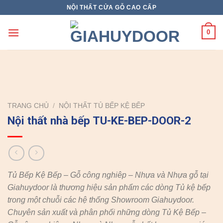
Skip
NỘI THẤT CỬA GỖ CAO CẤP
to
content
0
TRANG CHỦ
/
NỘI THẤT TỦ BẾP KỆ BẾP
Nội thất nhà bếp TU-KE-BEP-DOOR-2
Tủ Bếp Kệ Bếp – Gỗ công nghiêp – Nhựa và Nhựa gỗ tại
Giahuydoor là thương hiệu sản phẩm các dòng Tủ kệ bếp
trong một chuỗi các hệ thống Showroom Giahuydoor.
Chuyên sản xuất và phân phối những dòng Tủ Kệ Bếp –