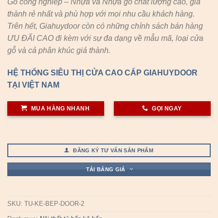
Gỗ công nghiêp – Nhựa và Nhựa gỗ chất lượng cao, giá
thành rẻ nhất và phù hợp với mọi nhu cầu khách hàng.
Trên hết, Giahuydoor còn có những chính sách bán hàng
ƯU ĐÃI CAO đi kèm với sự đa dạng về mẫu mã, loại cửa
gỗ và cả phân khúc giá thành.
HỆ THỐNG SIÊU THỊ CỬA CAO CẤP GIAHUYDOOR
TẠI VIỆT NAM
MUA HÀNG NHANH
GỌI NGAY
ĐĂNG KÝ TƯ VẤN SẢN PHẨM
TẢI BẢNG GIÁ
SKU:
TU-KE-BEP-DOOR-2