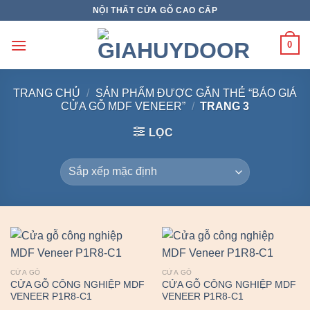
Skip
NỘI THẤT CỬA GỖ CAO CẤP
to
content
0
TRANG CHỦ
/
SẢN PHẨM ĐƯỢC GẮN THẺ “BÁO GIÁ
CỬA GỖ MDF VENEER”
/
TRANG 3
LỌC
CỬA GỖ
CỬA GỖ
CỬA GỖ CÔNG NGHIỆP MDF
CỬA GỖ CÔNG NGHIỆP MDF
VENEER P1R8-C1
VENEER P1R8-C1