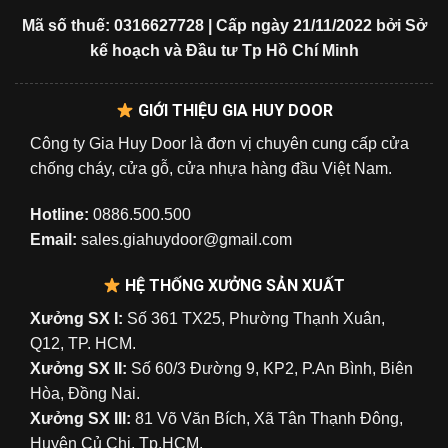
Mã số thuế: 0316627728 | Cấp ngày 21/11/2022 bởi Sở
kế hoạch và Đầu tư Tp Hồ Chí Minh
GIỚI THIỆU GIA HUY DOOR
Công ty Gia Huy Door là đơn vị chuyên cung cấp cửa
chống cháy, cửa gỗ, cửa nhựa hàng đầu Việt Nam.
Hotline:
0886.500.500
Email:
sales.giahuydoor@gmail.com
HỆ THỐNG XƯỞNG SẢN XUẤT
Xưởng SX I:
Số 361 TX25, Phường Thạnh Xuân,
Q12, TP. HCM.
Xưởng SX II:
Số 60/3 Đường 9, KP2, P.An Bình, Biên
Hòa, Đồng Nai.
Xưởng SX III:
81 Võ Văn Bích, Xã Tân Thạnh Đông,
Huyện Củ Chi, Tp.HCM.