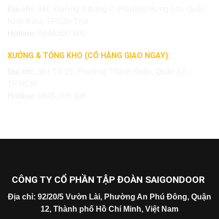
Địa chỉ:
94C Đường 3 tháng 2, Phường Hưng Lợi, Quận
Ninh Kiều, TP.Cần Thơ
Hotline:
0849.600.600
XƯỞNG & TỔNG KHO (CÓ HÀNG GIAO NGAY):
Địa chỉ:
361 TX 25, Phường Thạnh Xuân, Quận 12,
TP.HCM
Hotline:
0845.308.308
CÔNG TY CỔ PHẦN TẬP ĐOÀN SAIGONDOOR
Địa chỉ: 92/20/5 Vườn Lài, Phường An Phú Đông, Quận
12, Thành phố Hồ Chí Minh, Việt Nam