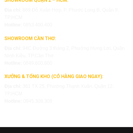
SHOWROOM QUẬN 2 – HCM:
Địa chỉ:
669 Đỗ Xuân Hợp, P. Phước Long B, Quận 9,
TP.HCM
Hotline:
0853.400.400
SHOWROOM CẦN THƠ:
Địa chỉ:
94C Đường 3 tháng 2, Phường Hưng Lợi, Quận
Ninh Kiều, TP.Cần Thơ
Hotline:
0849.600.600
XƯỞNG & TỔNG KHO (CÓ HÀNG GIAO NGAY):
Địa chỉ:
361 TX 25, Phường Thạnh Xuân, Quận 12,
TP.HCM
Hotline:
0845.308.308