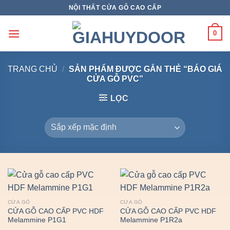
Skip
NỘI THẤT CỬA GỖ CAO CẤP
to
content
0
TRANG CHỦ
/
SẢN PHẨM ĐƯỢC GẮN THẺ “BÁO GIÁ
CỬA GỖ PVC”
LỌC
CỬA GỖ
CỬA GỖ
CỬA GỖ CAO CẤP PVC HDF
CỬA GỖ CAO CẤP PVC HDF
Melammine P1G1
Melammine P1R2a