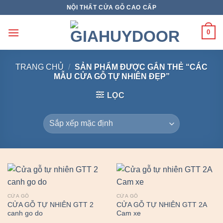
Skip
NỘI THẤT CỬA GỖ CAO CẤP
to
content
0
TRANG CHỦ
/
SẢN PHẨM ĐƯỢC GẮN THẺ “CÁC
MẪU CỬA GỖ TỰ NHIÊN ĐẸP”
LỌC
CỬA GỖ
CỬA GỖ
CỬA GỖ TỰ NHIÊN GTT 2
CỬA GỖ TỰ NHIÊN GTT 2A
canh go do
Cam xe