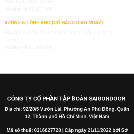
Ninh Kiều, TP.Cần Thơ
Hotline:
0849.600.600
XƯỞNG & TỔNG KHO (CÓ HÀNG GIAO NGAY):
Địa chỉ:
361 TX 25, Phường Thạnh Xuân, Quận 12,
TP.HCM
Hotline:
0845.308.308
CÔNG TY CỔ PHẦN TẬP ĐOÀN SAIGONDOOR
Địa chỉ: 92/20/5 Vườn Lài, Phường An Phú Đông, Quận
12, Thành phố Hồ Chí Minh, Việt Nam
Mã số thuế: 0316627728 | Cấp ngày 21/11/2022 bởi Sở