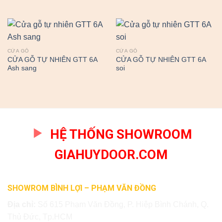
CỬA GỖ
CỬA GỖ
CỬA GỖ TỰ NHIÊN GTT 6A
CỬA GỖ TỰ NHIÊN GTT 6A
Ash sang
soi
HỆ THỐNG SHOWROOM
GIAHUYDOOR.COM
SHOWROM BÌNH LỢI – PHẠM VĂN ĐỒNG
Địa chỉ:
Số 615 Phạm Văn Đồng, P. Hiệp Bình Chánh, Q.
Thủ Đức, Tp.HCM