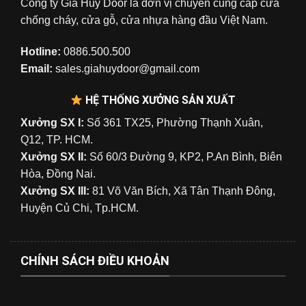
Công ty Gia Huy Door là đơn vị chuyên cung cấp cửa
chống cháy, cửa gỗ, cửa nhựa hàng đầu Việt Nam.
Hotline:
0886.500.500
Email:
sales.giahuydoor@gmail.com
HỆ THỐNG XƯỞNG SẢN XUẤT
Xưởng SX I:
Số 361 TX25, Phường Thạnh Xuân,
Q12, TP. HCM.
Xưởng SX II:
Số 60/3 Đường 9, KP2, P.An Bình, Biên
Hòa, Đồng Nai.
Xưởng SX III:
81 Võ Văn Bích, Xã Tân Thạnh Đông,
Huyện Củ Chi, Tp.HCM.
CHÍNH SÁCH ĐIỀU KHOẢN