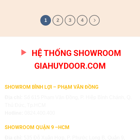
1
2
3
4
HỆ THỐNG SHOWROOM
GIAHUYDOOR.COM
SHOWROM BÌNH LỢI – PHẠM VĂN ĐỒNG
Địa chỉ:
Số 615 Phạm Văn Đồng, P. Hiệp Bình Chánh, Q.
Thủ Đức, Tp.HCM
Hotline:
0824.400.400
SHOWROOM QUẬN 9 –HCM
Địa chỉ:
535 Đỗ Xuân Hợp, P. Phước Long B, Quận 9,