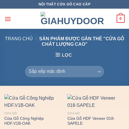
Skip
NỘI THẤT CỬA GỖ CAO CẤP
to
content
0
TRANG CHỦ
/
SẢN PHẨM ĐƯỢC GẮN THẺ “CỬA GỖ
CHẤT LƯỢNG CAO”
LỌC
CỬA GỖ
CỬA GỖ
Cửa Gỗ Công Nghiệp
Cửa Gỗ HDF Veneer 018-
HDF.V1B-OAK
SAPELE