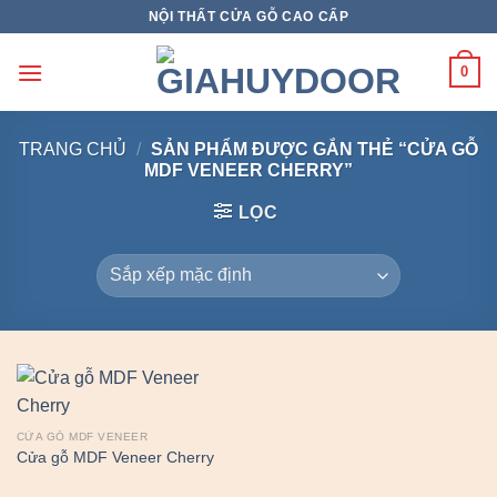
Skip
NỘI THẤT CỬA GỖ CAO CẤP
to
content
0
TRANG CHỦ
/
SẢN PHẨM ĐƯỢC GẮN THẺ “CỬA GỖ
MDF VENEER CHERRY”
LỌC
CỬA GỖ MDF VENEER
Cửa gỗ MDF Veneer Cherry