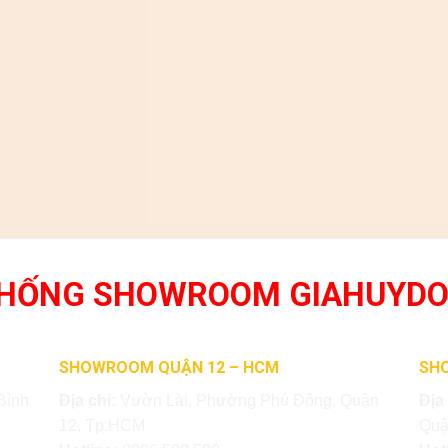
THỐNG SHOWROOM GIAHUYD
SHOWROOM QUẬN 12 – HCM
SH
Bình
Địa chỉ:
Vườn Lài, Phường Phú Đông, Quận
Địa
12, Tp.HCM
Quậ