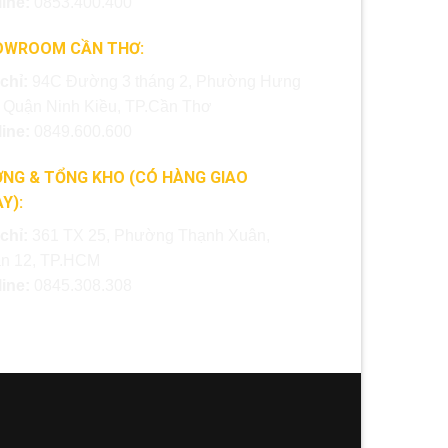
line:
0853.400.400
OWROOM CẦN THƠ:
 chỉ:
94C Đường 3 tháng 2, Phường Hưng
, Quận Ninh Kiều, TP.Cần Thơ
line:
0849.600.600
NG & TỔNG KHO (CÓ HÀNG GIAO
Y):
 chỉ:
361 TX 25, Phường Thạnh Xuân,
n 12, TP.HCM
line:
0845.308.308