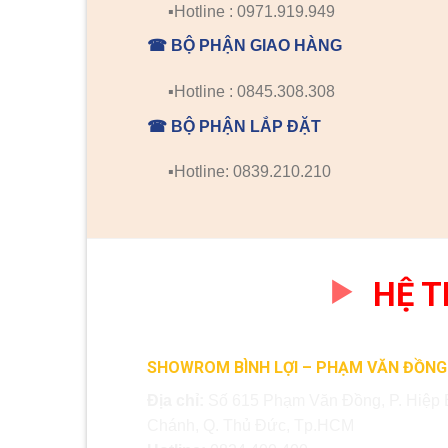
▪️Hotline : 0971.919.949
☎ BỘ PHẬN GIAO HÀNG
▪️Hotline : 0845.308.308
☎ BỘ PHẬN LẮP ĐẶT
▪️Hotline: 0839.210.210
HỆ 
SHOWROM BÌNH LỢI – PHẠM VĂN ĐỒNG
Địa chỉ:
Số 615 Phạm Văn Đồng, P. Hiệp 
Chánh, Q. Thủ Đức, Tp.HCM