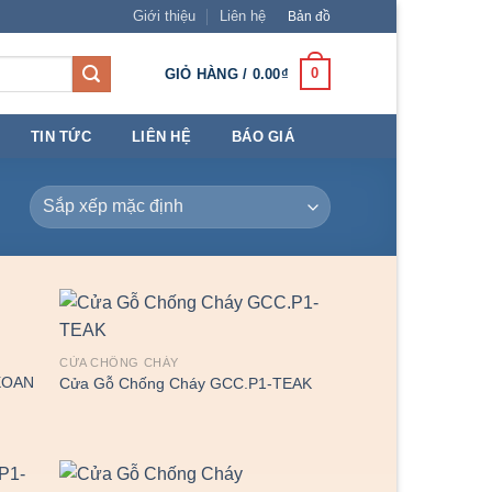
Giới thiệu
Liên hệ
Bản đồ
0
GIỎ HÀNG /
0.00
₫
TIN TỨC
LIÊN HỆ
BÁO GIÁ
CỬA CHỐNG CHÁY
XOAN
Cửa Gỗ Chống Cháy GCC.P1-TEAK