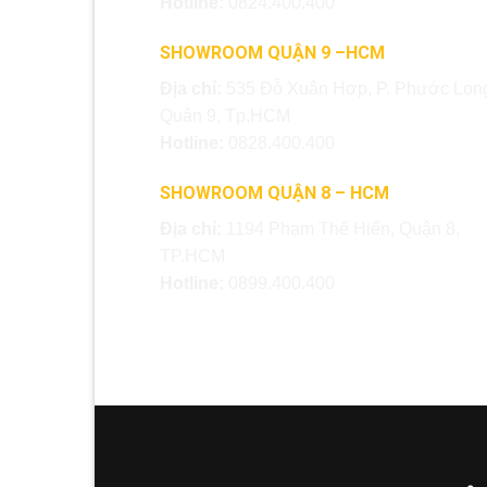
Hotline:
0824.400.400
SHOWROOM QUẬN 9 –HCM
Địa chỉ:
535 Đỗ Xuân Hợp, P. Phước Long
Quận 9, Tp.HCM
Hotline:
0828.400.400
SHOWROOM QUẬN 8 – HCM
Địa chỉ:
1194 Phạm Thế Hiển, Quận 8,
TP.HCM
Hotline:
0899.400.400