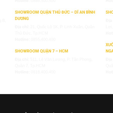
Hotline:
0886.500.500
Hot
SHOWROOM QUẬN THỦ ĐỨC – DĨ AN BÌNH
SH
DƯƠNG
 B,
Địa
Địa chỉ:
21, Quốc Lộ 1K, P. Linh Xuân, Quận
Lợi
Thủ Đức, Tp.HCM
Hot
Hotline:
0855.400.400
XƯỞ
SHOWROOM QUẬN 7 – HCM
NGA
Địa chỉ:
511, Lê Văn Lương, P. Tân Phong,
Địa
Quận 7, Tp.HCM
Quậ
Hotline:
0818.400.400
Hot