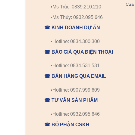
Cửa 
▪️Ms Trúc: 0839.210.210
▪️Ms Thúy: 0932.095.646
☎ KINH DOANH DỰ ÁN
▪️Hotline: 0834.300.300
☎ BÁO GIÁ QUA ĐIỆN THOẠI
▪️Hotline: 0834.531.531
☎ BÁN HÀNG QUA EMAIL
▪️Hotline: 0907.999.609
☎ TƯ VẤN SẢN PHẨM
▪️Hotline: 0932.095.646
☎ BỘ PHẬN CSKH