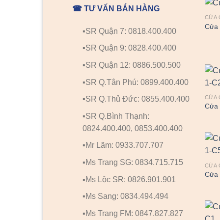
☎ TƯ VẤN BÁN HÀNG
CỬA 
Cửa 
▪️SR Quận 7: 0818.400.400
▪️SR Quận 9: 0828.400.400
▪️SR Quận 12: 0886.500.500
▪️SR Q.Tân Phú: 0899.400.400
CỬA 
▪️SR Q.Thủ Đức: 0855.400.400
Cửa 
▪️SR Q.Bình Thạnh:
0824.400.400, 0853.400.400
▪️Mr Lãm: 0933.707.707
▪️Ms Trang SG: 0834.715.715
CỬA 
Cửa 
▪️Ms Lộc SR: 0826.901.901
▪️Ms Sang: 0834.494.494
▪️Ms Trang FM: 0847.827.827