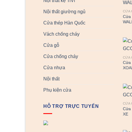
Nội thất kệ TiVi
Nội thất giường ngủ
CỬA 
Cửa 
WAL
Cửa thép Hàn Quốc
Vách chống cháy
Cửa gỗ
Cửa chống cháy
CỬA 
Cửa
Cửa nhựa
XOA
Nội thất
Phụ kiện cửa
CỬA 
HỖ TRỢ TRỰC TUYẾN
Cửa
XE