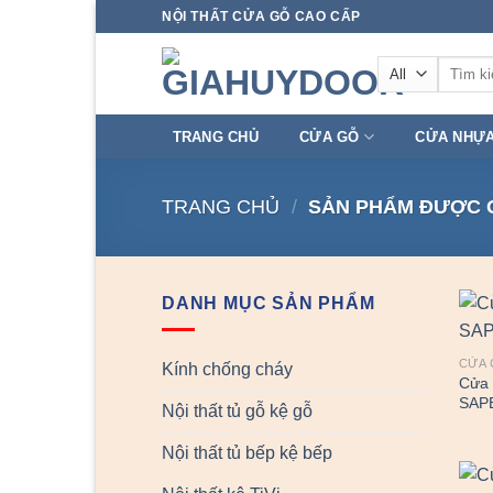
Skip
NỘI THẤT CỬA GỖ CAO CẤP
to
Tìm
content
kiếm:
TRANG CHỦ
CỬA GỖ
CỬA NHỰ
TRANG CHỦ
/
SẢN PHẨM ĐƯỢC G
DANH MỤC SẢN PHẨM
CỬA 
Kính chống cháy
Cửa 
SAP
Nội thất tủ gỗ kệ gỗ
Nội thất tủ bếp kệ bếp