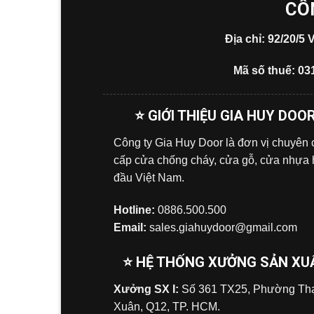
CÔ
Địa chỉ: 92/20/
Mã số thuế: 03
⭐ GIỚI THIỆU GIA HUY DOO
Công ty Gia Huy Door là đơn vị chuyên
cấp cửa chống cháy, cửa gỗ, cửa nhựa
đầu Việt Nam.
Hotline:
0886.500.500
Email:
sales.giahuydoor@gmail.com
⭐ HỆ THỐNG XƯỞNG SẢN XU
Xưởng SX I:
Số 361 TX25, Phường Tha
Xuân, Q12, TP. HCM.