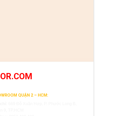
OOR.COM
OWROOM QUẬN 2 – HCM:
 chỉ:
669 Đỗ Xuân Hợp, P. Phước Long B,
n 9, TP.HCM