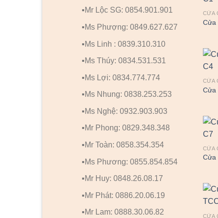
▪️Mr Lộc SG: 0854.901.901
CỬA 
Cửa 
▪️Ms Phượng: 0849.627.627
▪️Ms Linh : 0839.310.310
▪️Ms Thúy: 0834.531.531
▪️Ms Lợi: 0834.774.774
CỬA 
Cửa 
▪️Ms Nhung: 0838.253.253
▪️Ms Nghệ: 0932.903.903
▪️Mr Phong: 0829.348.348
▪️Mr Toàn: 0858.354.354
CỬA 
Cửa 
▪️Ms Phương: 0855.854.854
▪️Mr Huy: 0848.26.08.17
▪️Mr Phát: 0886.20.06.19
▪️Mr Lam: 0888.30.06.82
CỬA 