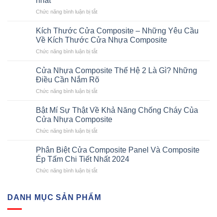
nhất
ở
Chức năng bình luận bị tắt
Khám
phá
Kích Thước Cửa Composite – Những Yêu Cầu
cấu
Về Kích Thước Cửa Nhựa Composite
tạo
ở
Chức năng bình luận bị tắt
cửa
Kích
thép
Thước
vân
Cửa Nhựa Composite Thế Hệ 2 Là Gì? Những
Cửa
gỗ
Điều Cần Nắm Rõ
Composite
nhanh
ở
Chức năng bình luận bị tắt
–
chi
Cửa
Những
tiết
Nhựa
Yêu
Bật Mí Sự Thật Về Khả Năng Chống Cháy Của
nhất
Composite
Cầu
Cửa Nhựa Composite
Thế
Về
ở
Chức năng bình luận bị tắt
Hệ
Kích
Bật
2
Thước
Mí
Là
Phân Biệt Cửa Composite Panel Và Composite
Cửa
Sự
Gì?
Ép Tấm Chi Tiết Nhất 2024
Nhựa
Thật
Những
Composite
ở
Chức năng bình luận bị tắt
Về
Điều
Phân
Khả
Cần
Biệt
Năng
Nắm
Cửa
DANH MỤC SẢN PHẨM
Chống
Rõ
Composite
Cháy
Panel
Của