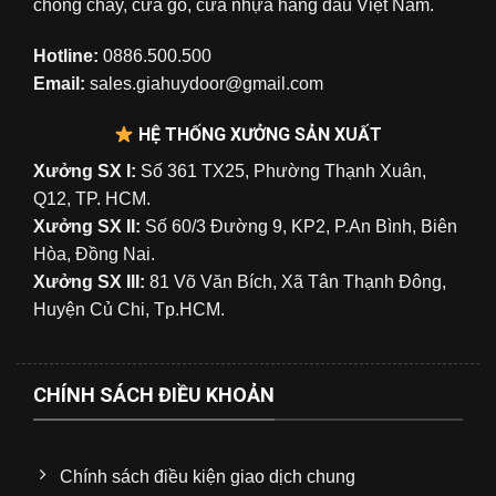
chống cháy, cửa gỗ, cửa nhựa hàng đầu Việt Nam.
Hotline:
0886.500.500
Email:
sales.giahuydoor@gmail.com
HỆ THỐNG XƯỞNG SẢN XUẤT
Xưởng SX I:
Số 361 TX25, Phường Thạnh Xuân,
Q12, TP. HCM.
Xưởng SX II:
Số 60/3 Đường 9, KP2, P.An Bình, Biên
Hòa, Đồng Nai.
Xưởng SX III:
81 Võ Văn Bích, Xã Tân Thạnh Đông,
Huyện Củ Chi, Tp.HCM.
CHÍNH SÁCH ĐIỀU KHOẢN
Chính sách điều kiện giao dịch chung