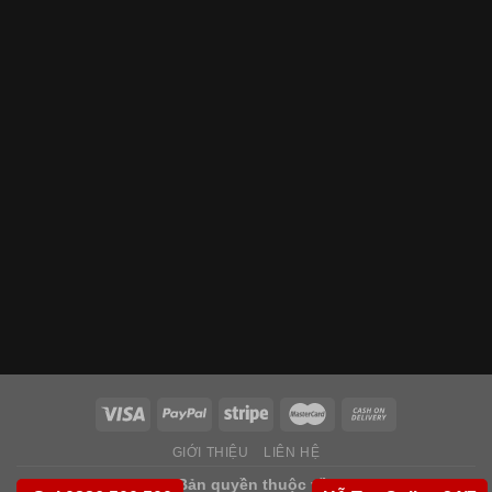
GIỚI THIỆU
LIÊN HỆ
Copyright 2026 ©
Bản quyền thuộc về
Saigondoor.vn