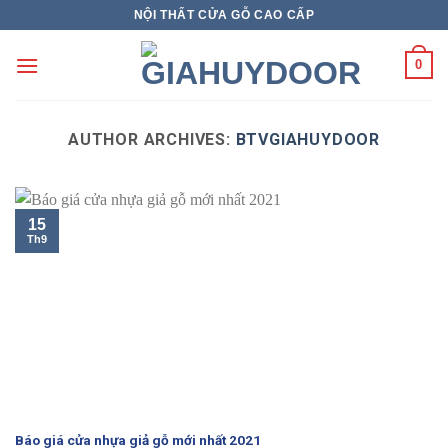
Skip
NỘI THẤT CỬA GỖ CAO CẤP
to
content
0
AUTHOR ARCHIVES:
BTVGIAHUYDOOR
15
Th9
Báo giá cửa nhựa giả gỗ mới nhất 2021