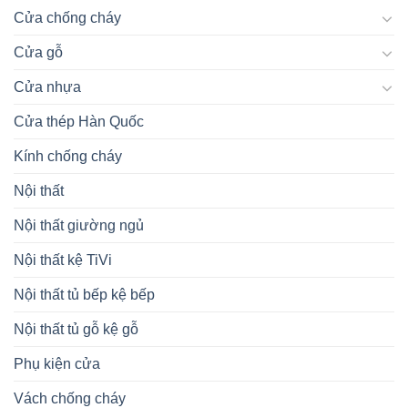
Và
Cửa
Cửa chống cháy
Composite
Nhựa
Ép
Composite
Cửa gỗ
Tấm
Chi
Tiết
Cửa nhựa
Nhất
2024
Cửa thép Hàn Quốc
Kính chống cháy
Nội thất
Nội thất giường ngủ
Nội thất kệ TiVi
Nội thất tủ bếp kệ bếp
Nội thất tủ gỗ kệ gỗ
Phụ kiện cửa
Vách chống cháy