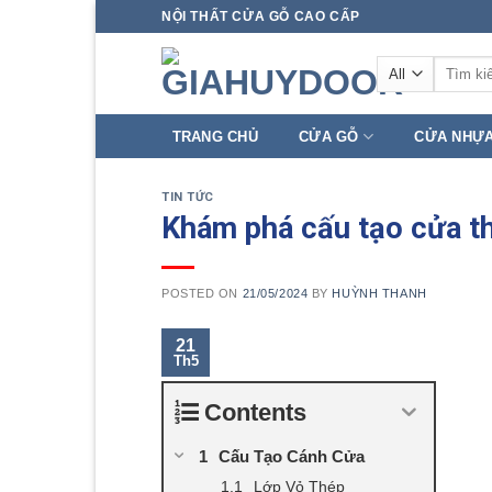
Skip
NỘI THẤT CỬA GỖ CAO CẤP
to
Tìm
content
kiếm:
TRANG CHỦ
CỬA GỖ
CỬA NHỰ
TIN TỨC
Khám phá cấu tạo cửa th
POSTED ON
21/05/2024
BY
HUỲNH THANH
21
Th5
Contents
Cấu Tạo Cánh Cửa
Lớp Vỏ Thép