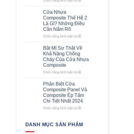
Chức năng bình luận bị tắt
nhanh
Kích
chi
Thước
Cửa Nhựa
tiết
Cửa
Composite Thế Hệ 2
nhất
Composite
Là Gì? Những Điều
–
Cần Nắm Rõ
Những
Yêu
ở
Chức năng bình luận bị tắt
Cầu
Cửa
Về
Nhựa
Bật Mí Sự Thật Về
Kích
Composite
Khả Năng Chống
Thước
Thế
Cháy Của Cửa Nhựa
Cửa
Hệ
Composite
Nhựa
2
Composite
Là
ở
Chức năng bình luận bị tắt
Gì?
Bật
Những
Mí
Phân Biệt Cửa
Điều
Sự
Composite Panel Và
Cần
Thật
Composite Ép Tấm
Nắm
Về
Chi Tiết Nhất 2024
Rõ
Khả
Năng
ở
Chức năng bình luận bị tắt
Chống
Phân
Cháy
Biệt
Của
Cửa
DANH MỤC SẢN PHẨM
Cửa
Composite
Nhựa
Panel