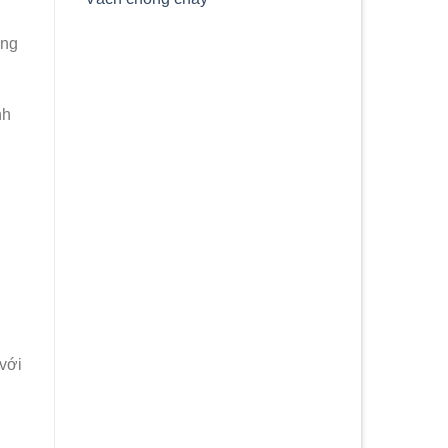
ờng
nh
 với