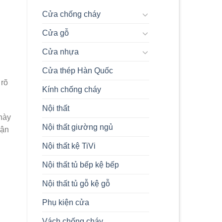
Composite
Và
Cửa chống cháy
Composite
Ép
Cửa gỗ
Tấm
Chi
Tiết
Cửa nhựa
Nhất
2024
Cửa thép Hàn Quốc
 rõ
Kính chống cháy
Nội thất
này
Nội thất giường ngủ
hận
Nội thất kệ TiVi
Nội thất tủ bếp kệ bếp
Nội thất tủ gỗ kệ gỗ
Phụ kiện cửa
Vách chống cháy