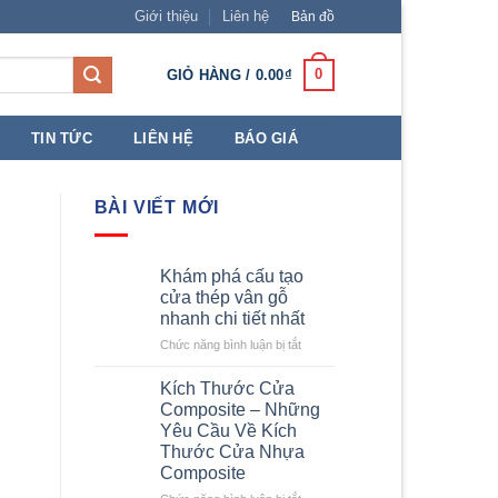
Giới thiệu
Liên hệ
Bản đồ
0
GIỎ HÀNG /
0.00
₫
TIN TỨC
LIÊN HỆ
BÁO GIÁ
BÀI VIẾT MỚI
Khám phá cấu tạo
cửa thép vân gỗ
nhanh chi tiết nhất
ở
Chức năng bình luận bị tắt
Khám
phá
Kích Thước Cửa
cấu
Composite – Những
tạo
Yêu Cầu Về Kích
cửa
Thước Cửa Nhựa
thép
Composite
vân
gỗ
ở