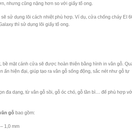
ơn, nhưng cũng nặng hơn so với giấy tổ ong.
sẽ sử dụng lõi cách nhiệt phù hợp. Ví dụ, cửa chống cháy EI 6
alaxy thì sử dụng lõi giấy tổ ong.
iệt, bề mặt cánh cửa sẽ được hoàn thiện bằng hình in vân gỗ. Qu
n ấn hiện đại, giúp tạo ra vân gỗ sống động, sắc nét như gỗ tự
n đa dạng, từ vân gỗ sồi, gỗ óc chó, gỗ tần bì… để phù hợp vớ
vân gỗ
bao gồm:
 – 1,0 mm