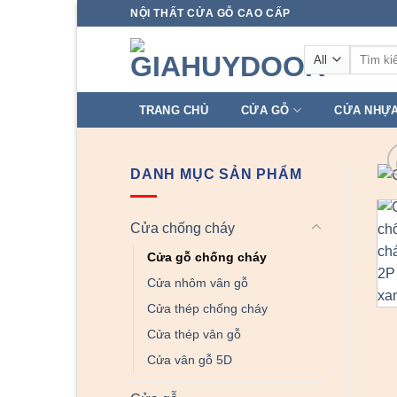
Skip
NỘI THẤT CỬA GỖ CAO CẤP
to
Tìm
content
kiếm:
TRANG CHỦ
CỬA GỖ
CỬA NHỰ
DANH MỤC SẢN PHẨM
Cửa chống cháy
Cửa gỗ chống cháy
Cửa nhôm vân gỗ
Cửa thép chống cháy
Cửa thép vân gỗ
Cửa vân gỗ 5D