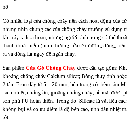
hộ.
Có nhiều loại cửa chống cháy nên cách hoạt động của cửa
nhưng nhìn chung các cửa chống cháy thường sử dụng th
khi xảy ra hoả hoạn, những người phía trong có thể thoá
thanh thoát hiểm (bình thường cửa sẽ tự động đóng, bên
ra và đóng lại ngay để ngăn cháy.
Sản phẩm
Cửa Gỗ Chống Cháy
được cấu tạo gồm: Khu
khoáng chống cháy Calcium silicat; Bông thuỷ tinh hoặc
2 tấm Eron dày từ 5 – 20 mm, bên trong có thêm tấm M
cách nhiệt, chống ồn; gioăng chống cháy; bề mặt được p
sơn phủ PU hoàn thiện. Trong đó, Silicate là vật liệu cá
không bụi và có ưu điểm là độ bền cao, tính dẫn nhiệt th
tốt.