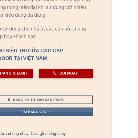
ng trọng hiện đại khi sử dụng với nhiều
à kiểu dáng đa dạng
 sử dụng cho nhà ở, các căn hộ, chung
p hay khách sạn
G SIÊU THỊ CỬA CAO CẤP
OOR TẠI VIỆT NAM
 HÀNG NHANH
GỌI NGAY
ĐĂNG KÝ TƯ VẤN SẢN PHẨM
TẢI BẢNG GIÁ
Cửa chống cháy
,
Cửa gỗ chống cháy