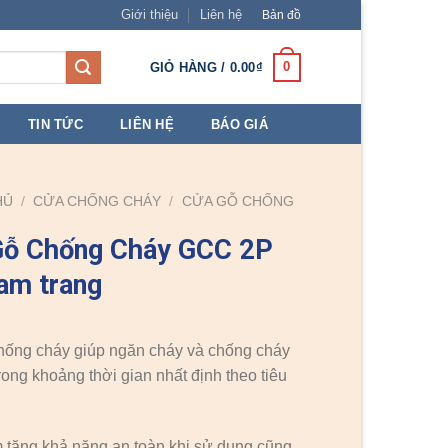
Giới thiệu
Liên hệ
Bản đồ
0
GIỎ HÀNG /
0.00
₫
TIN TỨC
LIÊN HỆ
BÁO GIÁ
HỦ
/
CỬA CHỐNG CHÁY
/
CỬA GỖ CHỐNG
Gỗ Chống Cháy GCC 2P
am trang
hống cháy giúp ngăn cháy và chống cháy
trong khoảng thời gian nhất định theo tiêu
tăng khả năng an toàn khi sử dụng cũng