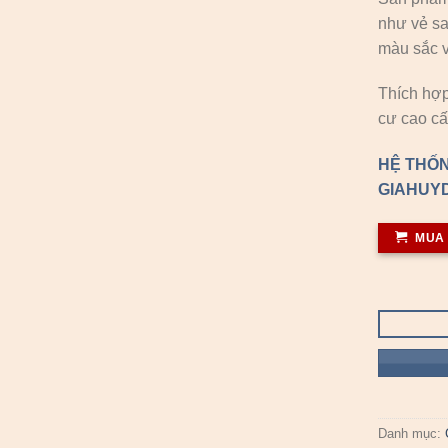
như vẻ sa
màu sắc v
Thích hợp
cư cao cấ
HỆ THỐN
GIAHUYD
MUA
Danh mục: