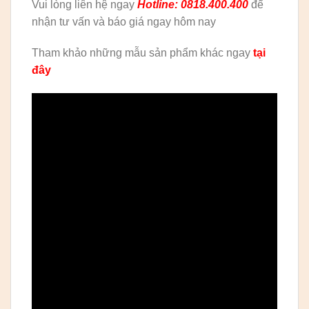
Vui lòng liên hệ ngay
Hotline: 0818.400.400
để
nhận tư vấn và báo giá ngay hôm nay
Tham khảo những mẫu sản phẩm khác ngay
tại
đây