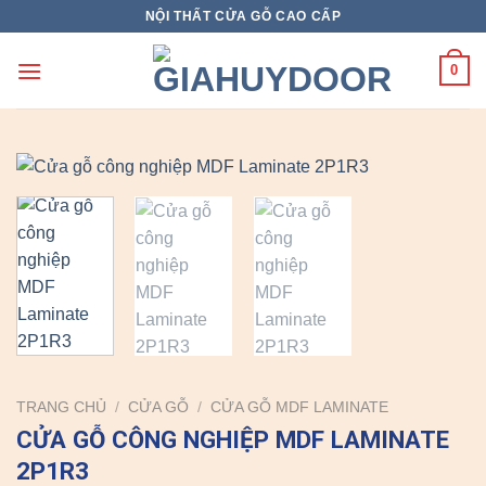
Skip
NỘI THẤT CỬA GỖ CAO CẤP
to
content
0
TRANG CHỦ
/
CỬA GỖ
/
CỬA GỖ MDF LAMINATE
CỬA GỖ CÔNG NGHIỆP MDF LAMINATE
2P1R3