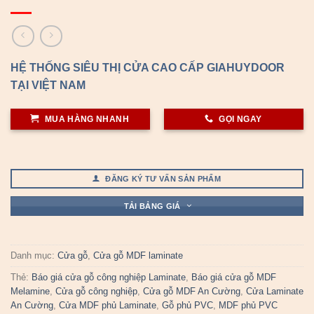
HỆ THỐNG SIÊU THỊ CỬA CAO CẤP GIAHUYDOOR
TẠI VIỆT NAM
MUA HÀNG NHANH
GỌI NGAY
ĐĂNG KÝ TƯ VẤN SẢN PHẨM
TẢI BẢNG GIÁ
Danh mục:
Cửa gỗ
,
Cửa gỗ MDF laminate
Thẻ:
Báo giá cửa gỗ công nghiệp Laminate
,
Báo giá cửa gỗ MDF
Melamine
,
Cửa gỗ công nghiệp
,
Cửa gỗ MDF An Cường
,
Cửa Laminate
An Cường
,
Cửa MDF phủ Laminate
,
Gỗ phủ PVC
,
MDF phủ PVC