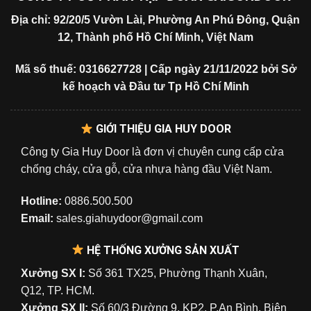
Địa chỉ: 92/20/5 Vườn Lài, Phường An Phú Đông, Quận
12, Thành phố Hồ Chí Minh, Việt Nam
Mã số thuế: 0316627728 | Cấp ngày 21/11/2022 bởi Sở
kế hoạch và Đầu tư Tp Hồ Chí Minh
GIỚI THIỆU GIA HUY DOOR
Công ty Gia Huy Door là đơn vị chuyên cung cấp cửa
chống cháy, cửa gỗ, cửa nhựa hàng đầu Việt Nam.
Hotline:
0886.500.500
Email:
sales.giahuydoor@gmail.com
HỆ THỐNG XƯỞNG SẢN XUẤT
Xưởng SX I:
Số 361 TX25, Phường Thạnh Xuân,
Q12, TP. HCM.
Xưởng SX II:
Số 60/3 Đường 9, KP2, P.An Bình, Biên