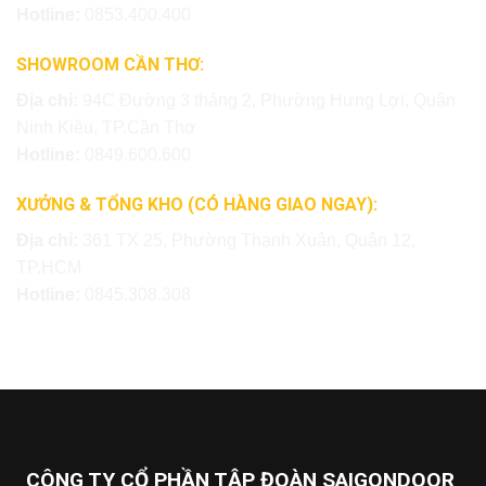
Hotline:
0853.400.400
SHOWROOM CẦN THƠ:
Địa chỉ:
94C Đường 3 tháng 2, Phường Hưng Lợi, Quận
Ninh Kiều, TP.Cần Thơ
Hotline:
0849.600.600
XƯỞNG & TỔNG KHO (CÓ HÀNG GIAO NGAY):
Địa chỉ:
361 TX 25, Phường Thạnh Xuân, Quận 12,
TP.HCM
Hotline:
0845.308.308
CÔNG TY CỔ PHẦN TẬP ĐOÀN SAIGONDOOR