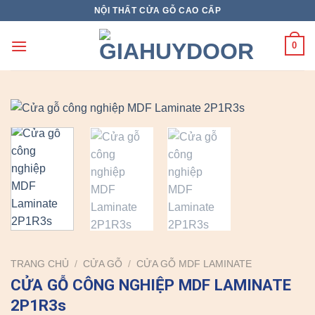
Skip
NỘI THẤT CỬA GỖ CAO CẤP
to
content
0
TRANG CHỦ
/
CỬA GỖ
/
CỬA GỖ MDF LAMINATE
CỬA GỖ CÔNG NGHIỆP MDF LAMINATE
2P1R3s