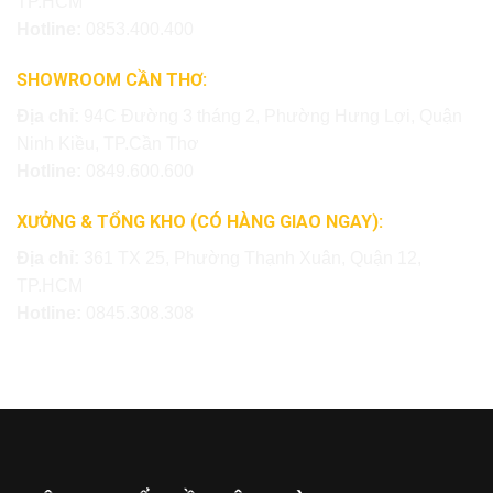
TP.HCM
Hotline:
0853.400.400
SHOWROOM CẦN THƠ:
Địa chỉ:
94C Đường 3 tháng 2, Phường Hưng Lợi, Quận
Ninh Kiều, TP.Cần Thơ
Hotline:
0849.600.600
XƯỞNG & TỔNG KHO (CÓ HÀNG GIAO NGAY):
Địa chỉ:
361 TX 25, Phường Thạnh Xuân, Quận 12,
TP.HCM
Hotline:
0845.308.308