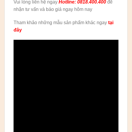
Vui lòng liên hệ ngay
Hotline: 0818.400.400
để
nhận tư vấn và báo giá ngay hôm nay
Tham khảo những mẫu sản phẩm khác ngay
tại
đây