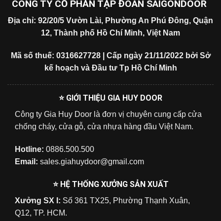
CÔNG TY CỔ PHẦN TẬP ĐOÀN SAIGONDOOR
Địa chỉ: 92/20/5 Vườn Lài, Phường An Phú Đông, Quận
12, Thành phố Hồ Chí Minh, Việt Nam
Mã số thuế: 0316627728 | Cấp ngày 21/11/2022 bởi Sở
kế hoạch và Đầu tư Tp Hồ Chí Minh
⭐ GIỚI THIỆU GIA HUY DOOR
Công ty Gia Huy Door là đơn vị chuyên cung cấp cửa
chống cháy, cửa gỗ, cửa nhựa hàng đầu Việt Nam.
Hotline:
0886.500.500
Email:
sales.giahuydoor@gmail.com
⭐ HỆ THỐNG XƯỞNG SẢN XUẤT
Xưởng SX I:
Số 361 TX25, Phường Thạnh Xuân,
Q12, TP. HCM.