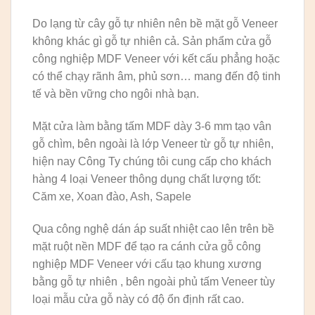
Do lạng từ cây gỗ tự nhiên nên bề mặt gỗ Veneer
không khác gì gỗ tự nhiên cả. Sản phẩm cửa gỗ
công nghiệp MDF Veneer với kết cấu phẳng hoặc
có thể chạy rãnh âm, phủ sơn… mang đến độ tinh
tế và bền vững cho ngôi nhà bạn.
Mặt cửa làm bằng tấm MDF dày 3-6 mm tạo vân
gỗ chìm, bên ngoài là lớp Veneer từ gỗ tự nhiên,
hiện nay Công Ty chúng tôi cung cấp cho khách
hàng 4 loại Veneer thông dụng chất lượng tốt:
Căm xe, Xoan đào, Ash, Sapele
Qua công nghệ dán áp suất nhiệt cao lên trên bề
mặt ruột nền MDF để tạo ra cánh cửa gỗ công
nghiệp MDF Veneer với cấu tạo khung xương
bằng gỗ tự nhiên , bên ngoài phủ tấm Veneer tùy
loại mẫu cửa gỗ này có độ ổn định rất cao.