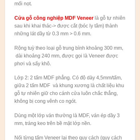
mối nọt.
Cửa gỗ công nghiệp MDF Veneer
là gỗ tự nhiên
sau khi khai thác-> được cắt (bóc ly tâm) thành
những lát dầy từ 0.3 mm > 0.6 mm.
Rộng tuỳ theo loại gỗ trung bình khoảng 300 mm,
dài khoảng 240 mm, được gọi là Veneer được
phơi và sấy khô.
Lớp 2: 2 tấm MDF phẳng. Có độ dày 4,5mm/tấm,
giữa 2 tấm MDF và khung xương là chất liệu khu
gỗ tự nhiên giữ cho cánh cửa luôn chắc thẳng,
không bị cong vênh co ngót.
Dùng một lớp ván thường là MDF, ván ép dầy 3
mm, tráng keo trên bề mặt lớp nền.
Nối từng tấm Veneer lại theo quy cách (quy cách