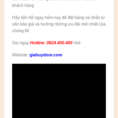
khách hàng
Hãy liên hệ ngay hôm nay để đặt hàng và nhận tư
vấn báo giá và hưởng những ưu đãi mới nhất của
chúng tôi
Gọi ngay
Hotline: 0824.400.400
nhé
Website:
giahuydoor.com