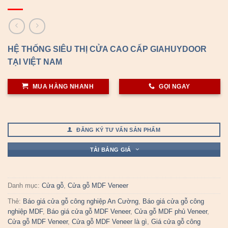
HỆ THỐNG SIÊU THỊ CỬA CAO CẤP GIAHUYDOOR
TẠI VIỆT NAM
MUA HÀNG NHANH
GỌI NGAY
ĐĂNG KÝ TƯ VẤN SẢN PHẨM
TẢI BẢNG GIÁ
Danh mục:
Cửa gỗ
,
Cửa gỗ MDF Veneer
Thẻ:
Báo giá cửa gỗ công nghiệp An Cường
,
Báo giá cửa gỗ công
nghiệp MDF
,
Báo giá cửa gỗ MDF Veneer
,
Cửa gỗ MDF phủ Veneer
,
Cửa gỗ MDF Veneer
,
Cửa gỗ MDF Veneer là gì
,
Giá cửa gỗ công