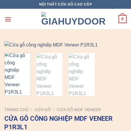
Skip
NỘI THẤT CỬA GỖ CAO CẤP
to
content
0
TRANG CHỦ
/
CỬA GỖ
/
CỬA GỖ MDF VENEER
CỬA GỖ CÔNG NGHIỆP MDF VENEER
P1R3L1