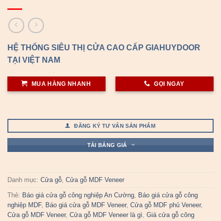
HỆ THỐNG SIÊU THỊ CỬA CAO CẤP GIAHUYDOOR
TẠI VIỆT NAM
MUA HÀNG NHANH
GỌI NGAY
ĐĂNG KÝ TƯ VẤN SẢN PHẨM
TẢI BẢNG GIÁ
Danh mục:
Cửa gỗ
,
Cửa gỗ MDF Veneer
Thẻ:
Báo giá cửa gỗ công nghiệp An Cường
,
Báo giá cửa gỗ công
nghiệp MDF
,
Báo giá cửa gỗ MDF Veneer
,
Cửa gỗ MDF phủ Veneer
,
Cửa gỗ MDF Veneer
,
Cửa gỗ MDF Veneer là gì
,
Giá cửa gỗ công