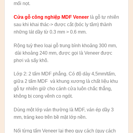
mối nọt.
Cửa gỗ công nghiệp MDF Veneer
là gỗ tự nhiên
sau khi khai thác-> được cắt (bóc ly tâm) thành
những lát dầy từ 0.3 mm > 0.6 mm.
Rộng tuỳ theo loại gỗ trung bình khoảng 300 mm,
dài khoảng 240 mm, được gọi là Veneer được
phơi và sấy khô.
Lớp 2: 2 tấm MDF phẳng. Có độ dày 4,5mm/tấm,
giữa 2 tấm MDF và khung xương là chất liệu khu
gỗ tự nhiên giữ cho cánh cửa luôn chắc thẳng,
không bị cong vênh co ngót.
Dùng một lớp ván thường là MDF, ván ép dầy 3
mm, tráng keo trên bề mặt lớp nền.
Nối từng tấm Veneer lại theo quy cách (quy cách