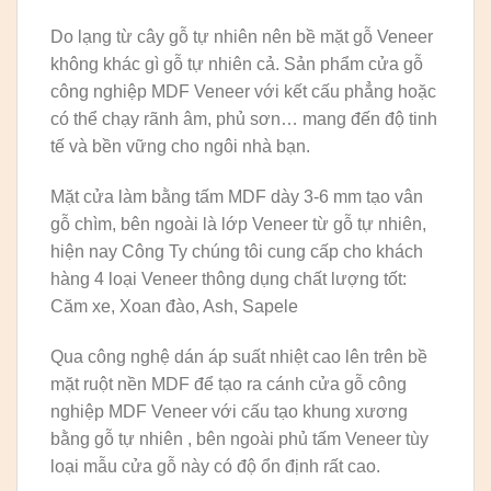
Do lạng từ cây gỗ tự nhiên nên bề mặt gỗ Veneer
không khác gì gỗ tự nhiên cả. Sản phẩm cửa gỗ
công nghiệp MDF Veneer với kết cấu phẳng hoặc
có thể chạy rãnh âm, phủ sơn… mang đến độ tinh
tế và bền vững cho ngôi nhà bạn.
Mặt cửa làm bằng tấm MDF dày 3-6 mm tạo vân
gỗ chìm, bên ngoài là lớp Veneer từ gỗ tự nhiên,
hiện nay Công Ty chúng tôi cung cấp cho khách
hàng 4 loại Veneer thông dụng chất lượng tốt:
Căm xe, Xoan đào, Ash, Sapele
Qua công nghệ dán áp suất nhiệt cao lên trên bề
mặt ruột nền MDF để tạo ra cánh cửa gỗ công
nghiệp MDF Veneer với cấu tạo khung xương
bằng gỗ tự nhiên , bên ngoài phủ tấm Veneer tùy
loại mẫu cửa gỗ này có độ ổn định rất cao.