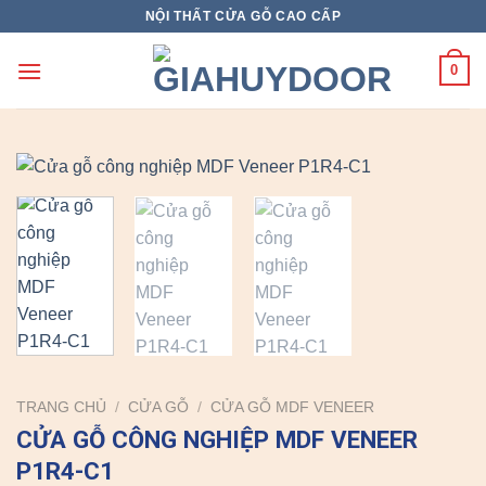
Skip
NỘI THẤT CỬA GỖ CAO CẤP
to
content
0
TRANG CHỦ
/
CỬA GỖ
/
CỬA GỖ MDF VENEER
CỬA GỖ CÔNG NGHIỆP MDF VENEER
P1R4-C1