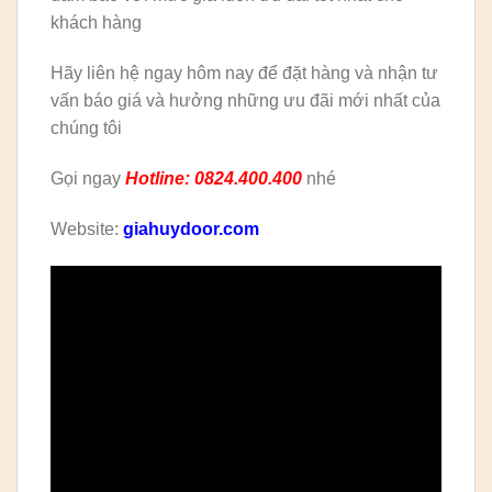
khách hàng
Hãy liên hệ ngay hôm nay để đặt hàng và nhận tư
vấn báo giá và hưởng những ưu đãi mới nhất của
chúng tôi
Gọi ngay
Hotline: 0824.400.400
nhé
Website:
giahuydoor.com