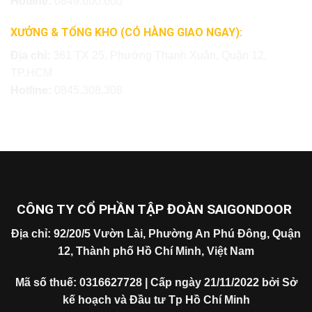
Hotline:
0849.600.600
XƯỞNG & TỔNG KHO (CÓ HÀNG GIAO NGAY):
Địa chỉ:
361 TX 25, Phường Thạnh Xuân, Quận 12,
TP.HCM
Hotline:
0845.308.308
CÔNG TY CỔ PHẦN TẬP ĐOÀN SAIGONDOOR
Địa chỉ: 92/20/5 Vườn Lài, Phường An Phú Đông, Quận
12, Thành phố Hồ Chí Minh, Việt Nam
Mã số thuế: 0316627728 | Cấp ngày 21/11/2022 bởi Sở
kế hoạch và Đầu tư Tp Hồ Chí Minh