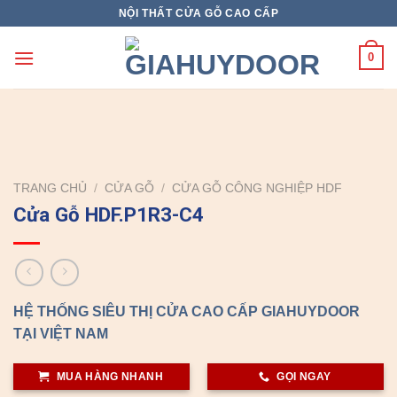
Skip
NỘI THẤT CỬA GỖ CAO CẤP
to
content
0
TRANG CHỦ
/
CỬA GỖ
/
CỬA GỖ CÔNG NGHIỆP HDF
Cửa Gỗ HDF.P1R3-C4
HỆ THỐNG SIÊU THỊ CỬA CAO CẤP GIAHUYDOOR
TẠI VIỆT NAM
MUA HÀNG NHANH
GỌI NGAY