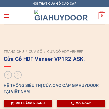
Skip
NỘI THẤT CỬA GỖ CAO CẤP
to
content
0
TRANG CHỦ
/
CỬA GỖ
/
CỬA GỖ HDF VENEER
Cửa Gỗ HDF Veneer VP1R2-ASK.
HỆ THỐNG SIÊU THỊ CỬA CAO CẤP GIAHUYDOOR
TẠI VIỆT NAM
MUA HÀNG NHANH
GỌI NGAY