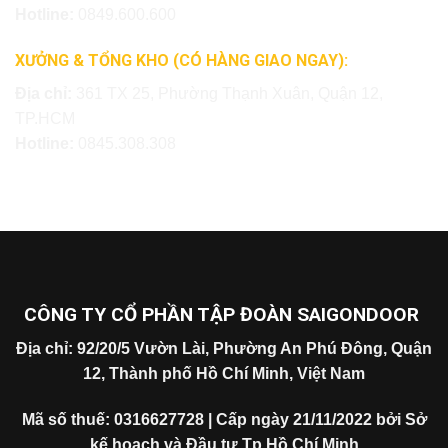
Hotline:
0849.600.600
XƯỞNG & TỔNG KHO (CÓ HÀNG GIAO NGAY):
Địa chỉ:
361 TX 25, Phường Thạnh Xuân, Quận 12,
TP.HCM
Hotline:
0845.308.308
CÔNG TY CỔ PHẦN TẬP ĐOÀN SAIGONDOOR
Địa chỉ: 92/20/5 Vườn Lài, Phường An Phú Đông, Quận
12, Thành phố Hồ Chí Minh, Việt Nam
Mã số thuế: 0316627728 | Cấp ngày 21/11/2022 bởi Sở
kế hoạch và Đầu tư Tp Hồ Chí Minh