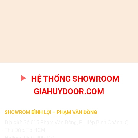
HỆ THỐNG SHOWROOM
GIAHUYDOOR.COM
SHOWROM BÌNH LỢI – PHẠM VĂN ĐỒNG
Địa chỉ:
Số 615 Phạm Văn Đồng, P. Hiệp Bình Chánh, Q.
Thủ Đức, Tp.HCM
Hotline:
0824.400.400