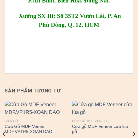
P.An Bình, Biên Hòa, Đồng Nai.
Xưởng SX III: Số 35T2 Vườn Lài, P. An
Phú Đông, Q. 12, HCM
SẢN PHẨM TƯƠNG TỰ
CỬA GỖ
CỬA GỖ MDF VENEER
Cửa Gỗ MDF Veneer
Cửa gỗ MDF Veneer cửa lùa
MDF.VP1R5-XOAN DAO
gỗ