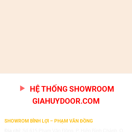
HỆ THỐNG SHOWROOM
GIAHUYDOOR.COM
SHOWROM BÌNH LỢI – PHẠM VĂN ĐỒNG
Địa chỉ:
Số 615 Phạm Văn Đồng, P. Hiệp Bình Chánh, Q.