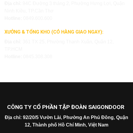
Địa chỉ:
94C Đường 3 tháng 2, Phường Hưng Lợi, Quận
Ninh Kiều, TP.Cần Thơ
Hotline:
0849.600.600
XƯỞNG & TỔNG KHO (CÓ HÀNG GIAO NGAY):
Địa chỉ:
361 TX 25, Phường Thạnh Xuân, Quận 12,
TP.HCM
Hotline:
0845.308.308
CÔNG TY CỔ PHẦN TẬP ĐOÀN SAIGONDOOR
Địa chỉ: 92/20/5 Vườn Lài, Phường An Phú Đông, Quận
12, Thành phố Hồ Chí Minh, Việt Nam