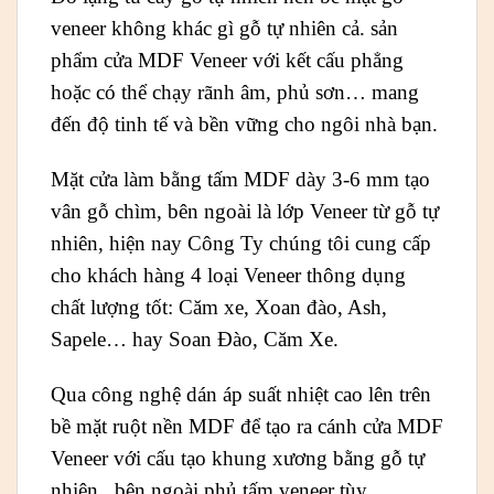
veneer không khác gì gỗ tự nhiên cả. sản
phẩm cửa MDF Veneer với kết cấu phẳng
hoặc có thể chạy rãnh âm, phủ sơn… mang
đến độ tinh tế và bền vững cho ngôi nhà bạn.
Mặt cửa làm bằng tấm MDF dày 3-6 mm tạo
vân gỗ chìm, bên ngoài là lớp Veneer từ gỗ tự
nhiên, hiện nay Công Ty chúng tôi cung cấp
cho khách hàng 4 loại Veneer thông dụng
chất lượng tốt: Căm xe, Xoan đào, Ash,
Sapele… hay Soan Đào, Căm Xe.
Qua công nghệ dán áp suất nhiệt cao lên trên
bề mặt ruột nền MDF để tạo ra cánh cửa MDF
Veneer với cấu tạo khung xương bằng gỗ tự
nhiên , bên ngoài phủ tấm veneer tùy