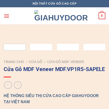
Skip
NỘI THẤT CỬA GỖ CAO CẤP
to
content
0
TRANG CHỦ
/
CỬA GỖ
/
CỬA GỖ MDF VENEER
Cửa Gỗ MDF Veneer MDF.VP1R5-SAPELE
HỆ THỐNG SIÊU THỊ CỬA CAO CẤP GIAHUYDOOR
TẠI VIỆT NAM