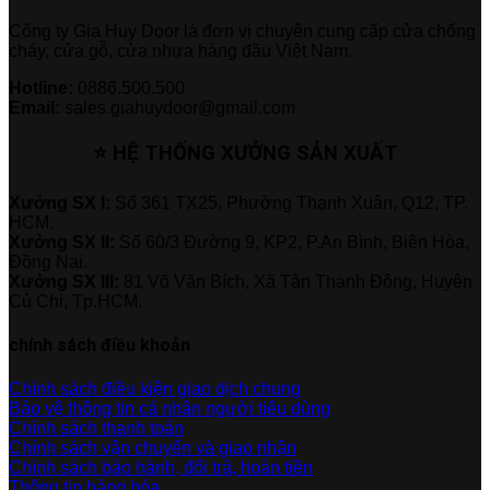
Công ty Gia Huy Door là đơn vị chuyên cung cấp cửa chống
cháy, cửa gỗ, cửa nhựa hàng đầu Việt Nam.
Hotline:
0886.500.500
Email:
sales.giahuydoor@gmail.com
⭐ HỆ THỐNG XƯỞNG SẢN XUẤT
Xưởng SX I:
Số 361 TX25, Phường Thạnh Xuân, Q12, TP.
HCM.
Xưởng SX II:
Số 60/3 Đường 9, KP2, P.An Bình, Biên Hòa,
Đồng Nai.
Xưởng SX III:
81 Võ Văn Bích, Xã Tân Thạnh Đông, Huyện
Củ Chi, Tp.HCM.
chính sách điều khoản
Chính sách điều kiện giao dịch chung
Bảo vệ thông tin cá nhân người tiêu dùng
Chính sách thanh toán
Chính sách vận chuyển và giao nhận
Chính sách bảo hành, đổi trả, hoàn tiền
Thông tin hàng hóa