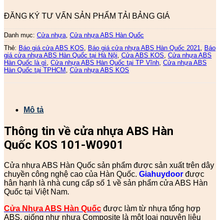
ĐĂNG KÝ TƯ VẤN SẢN PHẨM
TẢI BẢNG GIÁ
Danh mục:
Cửa nhựa
,
Cửa nhựa ABS Hàn Quốc
Thẻ:
Báo giá cửa ABS KOS
,
Báo giá cửa nhựa ABS Hàn Quốc 2021
,
Báo
giá cửa nhựa ABS Hàn Quốc tại Hà Nội
,
Cửa ABS KOS
,
Cửa nhựa ABS
Hàn Quốc là gì
,
Cửa nhựa ABS Hàn Quốc tại TP Vĩnh
,
Cửa nhựa ABS
Hàn Quốc tại TPHCM
,
Cửa nhựa ABS KOS
Mô tả
Thông tin về cửa nhựa ABS Hàn
Quốc KOS 101-W0901
Cửa nhựa ABS Hàn Quốc sản phẩm được sản xuất trên dây
chuyền công nghệ cao của Hàn Quốc.
Giahuydoor
được
hân hạnh là nhà cung cấp số 1 về sản phẩm cửa ABS Hàn
Quốc tại Việt Nam.
Cửa Nhựa ABS Hàn Quốc
được làm từ nhựa tổng hợp
ABS, giống như nhựa Composite là một loại nguyên liệu