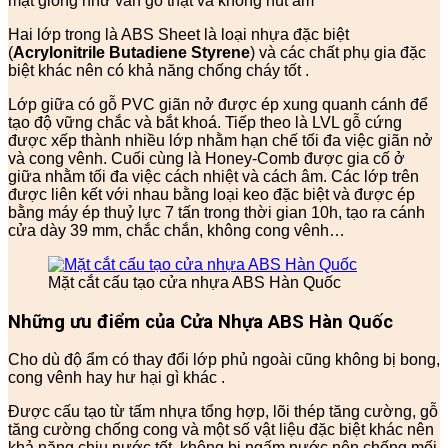
mặt giống như vân gỗ thật và không hút ẩm
Hai lớp trong là ABS Sheet là loại nhựa đặc biệt
(
Acrylonitrile Butadiene Styrene
) và các chất phụ gia đặc
biệt khác nên có khả năng chống cháy tốt .
Lớp giữa có gỗ PVC giãn nở được ép xung quanh cánh để
tạo độ vững chắc và bắt khoá. Tiếp theo là LVL gỗ cứng
được xếp thành nhiều lớp nhằm hạn chế tối đa việc giãn nở
và cong vênh. Cuối cùng là Honey-Comb được gia cố ở
giữa nhằm tối đa việc cách nhiệt và cách âm. Các lớp trên
được liên kết với nhau bằng loại keo đặc biệt và được ép
bằng máy ép thuỷ lực 7 tấn trong thời gian 10h, tạo ra cánh
cửa dày 39 mm, chắc chắn, không cong vênh…
Mặt cắt cấu tạo cửa nhựa ABS Hàn Quốc
Những ưu điểm của Cửa Nhựa ABS Hàn Quốc
Cho dù độ ẩm có thay đổi lớp phủ ngoài cũng không bị bong,
cong vênh hay hư hại gì khác .
Được cấu tạo từ tấm nhựa tổng hợp, lõi thép tăng cường, gỗ
tăng cường chống cong và một số vật liệu đặc biệt khác nên
khả năng chịu nước tốt, không bị ngấm nước nên chống mối