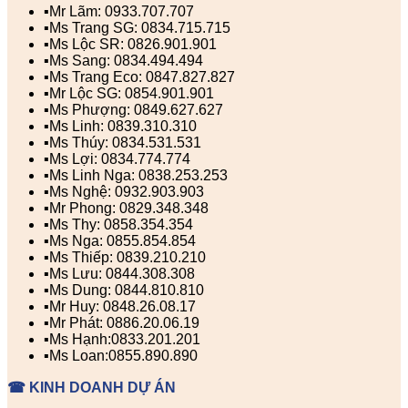
▪️Mr Lãm: 0933.707.707
▪️Ms Trang SG: 0834.715.715
▪️Ms Lộc SR: 0826.901.901
▪️Ms Sang: 0834.494.494
▪️Ms Trang Eco: 0847.827.827
▪️Mr Lộc SG: 0854.901.901
▪️Ms Phượng: 0849.627.627
▪️Ms Linh: 0839.310.310
▪️Ms Thúy: 0834.531.531
▪️Ms Lợi: 0834.774.774
▪️Ms Linh Nga: 0838.253.253
▪️Ms Nghệ: 0932.903.903
▪️Mr Phong: 0829.348.348
▪️Ms Thy: 0858.354.354
▪️Ms Nga: 0855.854.854
▪️Ms Thiếp: 0839.210.210
▪️Ms Lưu: 0844.308.308
▪️Ms Dung: 0844.810.810
▪️Mr Huy: 0848.26.08.17
▪️Mr Phát: 0886.20.06.19
▪️Ms Hạnh:0833.201.201
▪️Ms Loan:0855.890.890
☎ KINH DOANH DỰ ÁN