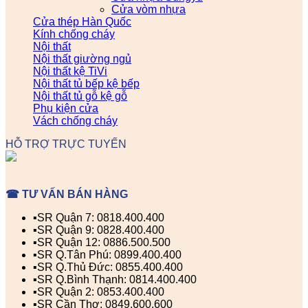
Cửa vòm nhựa
Cửa thép Hàn Quốc
Kính chống cháy
Nội thất
Nội thất giường ngủ
Nội thất kệ TiVi
Nội thất tủ bếp kệ bếp
Nội thất tủ gỗ kệ gỗ
Phụ kiện cửa
Vách chống cháy
HỖ TRỢ TRỰC TUYẾN
☎ TƯ VẤN BÁN HÀNG
▪️SR Quận 7: 0818.400.400
▪️SR Quận 9: 0828.400.400
▪️SR Quận 12: 0886.500.500
▪️SR Q.Tân Phú: 0899.400.400
▪️SR Q.Thủ Đức: 0855.400.400
▪️SR Q.Bình Thạnh: 0814.400.400
▪️SR Quận 2: 0853.400.400
▪️SR Cần Thơ: 0849.600.600