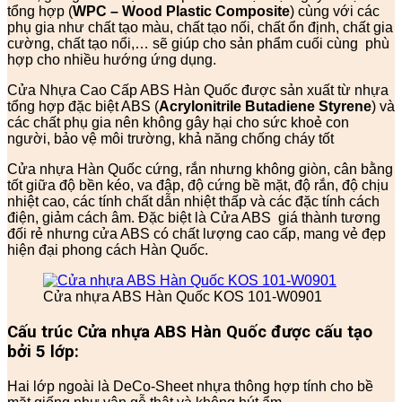
tổng hợp (
WPC – Wood Plastic Composite
) cùng với các
phụ gia như chất tạo màu, chất tạo nối, chất ổn định, chất gia
cường, chất tạo nổi,… sẽ giúp cho sản phẩm cuối cùng phù
hợp cho nhiều hướng ứng dụng.
Cửa Nhựa Cao Cấp ABS Hàn Quốc được sản xuất từ nhựa
tổng hợp đặc biệt ABS (
Acrylonitrile Butadiene Styrene
) và
các chất phụ gia nên không gây hại cho sức khoẻ con
người, bảo vệ môi trường, khả năng chống cháy tốt
Cửa nhựa Hàn Quốc cứng, rắn nhưng không giòn, cân bằng
tốt giữa độ bền kéo, va đập, độ cứng bề mặt, độ rắn, độ chịu
nhiệt cao, các tính chất dẫn nhiệt thấp và các đặc tính cách
điện, giảm cách âm. Đặc biệt là Cửa ABS giá thành tương
đối rẻ nhưng cửa ABS có chất lượng cao cấp, mang vẻ đẹp
hiện đại phong cách Hàn Quốc.
Cửa nhựa ABS Hàn Quốc KOS 101-W0901
Cấu trúc Cửa nhựa ABS Hàn Quốc được cấu tạo
bởi 5 lớp:
Hai lớp ngoài là DeCo-Sheet nhựa thông hợp tính cho bề