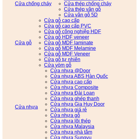
Cửa chống cháy
Cửa thép chống cháy
Cửa thép vân gỗ
Cửa vân gỗ 5D
Cửa gỗ cao cấp
Cửa gỗ cao cấp PVC
Cửa gỗ công nghiệp HDF
Cửa gỗ HDF veneer
Cửa gỗ
Cửa gỗ MDF laminate
Cửa gỗ MDF Melamine
Cửa gỗ MDF Veneer
Cửa gỗ tự nhiên
Cửa vòm gỗ
Cửa nhựa @Door
Cửa nhựa ABS Hàn Quốc
Cửa nhựa cao cấp
Cửa nhựa Composite
Cửa nhựa Đài Loan
Cửa nhựa ghép thanh
Cửa nhựa Gia Huy Door
Cửa nhựa
Cửa nhựa giá rẻ
Cửa nhựa gỗ
Cửa nhựa lõi thép
Cửa nhựa Malaysia
Cửa nhựa nhà tắm
Cửa nhựa Sungyu