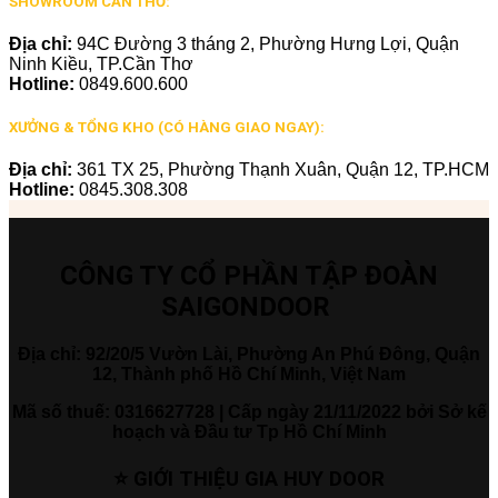
SHOWROOM CẦN THƠ:
Địa chỉ:
94C Đường 3 tháng 2, Phường Hưng Lợi, Quận
Ninh Kiều, TP.Cần Thơ
Hotline:
0849.600.600
XƯỞNG & TỔNG KHO (CÓ HÀNG GIAO NGAY):
Địa chỉ:
361 TX 25, Phường Thạnh Xuân, Quận 12, TP.HCM
Hotline:
0845.308.308
CÔNG TY CỔ PHẦN TẬP ĐOÀN
SAIGONDOOR
Địa chỉ: 92/20/5 Vườn Lài, Phường An Phú Đông, Quận
12, Thành phố Hồ Chí Minh, Việt Nam
Mã số thuế: 0316627728 | Cấp ngày 21/11/2022 bởi Sở kế
hoạch và Đầu tư Tp Hồ Chí Minh
⭐ GIỚI THIỆU GIA HUY DOOR