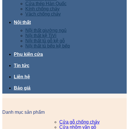
Cửa thép Hàn Quốc
Kính chống cháy
Vách chống cháy
Nội thất
Nội thất giường ngủ
Nội thất kệ TiVi
Nội thất tủ gỗ kệ gỗ
Nội thất tủ bếp kệ bếp
Phụ kiện cửa
Tin tức
Liên hệ
Báo giá
Danh mục sản phẩm
Cửa gỗ chống cháy
Cửa nhôm vân gỗ