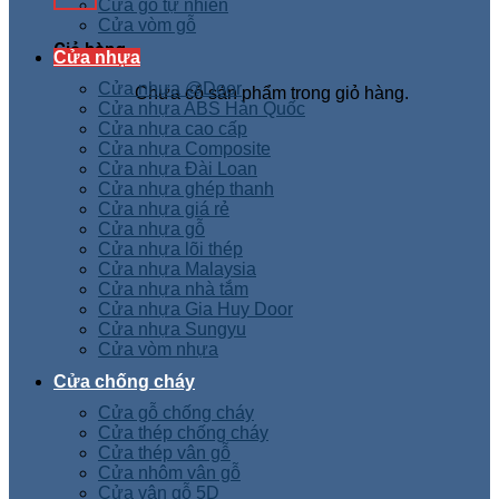
Cửa gỗ tự nhiên
Cửa vòm gỗ
Giỏ hàng
Cửa nhựa
Cửa nhựa @Door
Chưa có sản phẩm trong giỏ hàng.
Cửa nhựa ABS Hàn Quốc
Cửa nhựa cao cấp
Cửa nhựa Composite
Cửa nhựa Đài Loan
Cửa nhựa ghép thanh
Cửa nhựa giá rẻ
Cửa nhựa gỗ
Cửa nhựa lõi thép
Cửa nhựa Malaysia
Cửa nhựa nhà tắm
Cửa nhựa Gia Huy Door
Cửa nhựa Sungyu
Cửa vòm nhựa
Cửa chống cháy
Cửa gỗ chống cháy
Cửa thép chống cháy
Cửa thép vân gỗ
Cửa nhôm vân gỗ
Cửa vân gỗ 5D