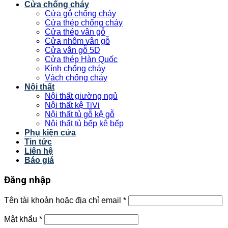
Cửa chống cháy
Cửa gỗ chống cháy
Cửa thép chống cháy
Cửa thép vân gỗ
Cửa nhôm vân gỗ
Cửa vân gỗ 5D
Cửa thép Hàn Quốc
Kính chống cháy
Vách chống cháy
Nội thất
Nội thất giường ngủ
Nội thất kệ TiVi
Nội thất tủ gỗ kệ gỗ
Nội thất tủ bếp kệ bếp
Phụ kiện cửa
Tin tức
Liên hệ
Báo giá
Đăng nhập
Tên tài khoản hoặc địa chỉ email
*
Mật khẩu
*