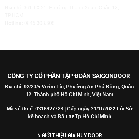
Địa chỉ:
361 TX 25, Phường Thạnh Xuân, Quận 12,
TP.HCM
Hotline:
0845.308.308
CÔNG TY CỔ PHẦN TẬP ĐOÀN SAIGONDOOR
Địa chỉ: 92/20/5 Vườn Lài, Phường An Phú Đông, Quận
12, Thành phố Hồ Chí Minh, Việt Nam
Mã số thuế: 0316627728 | Cấp ngày 21/11/2022 bởi Sở
kế hoạch và Đầu tư Tp Hồ Chí Minh
⭐ GIỚI THIỆU GIA HUY DOOR