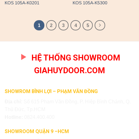
KOS 105A-K0201
KOS 105A-K5300
1
2
3
4
5
HỆ THỐNG SHOWROOM
GIAHUYDOOR.COM
SHOWROM BÌNH LỢI – PHẠM VĂN ĐỒNG
Địa chỉ:
Số 615 Phạm Văn Đồng, P. Hiệp Bình Chánh, Q.
Thủ Đức, Tp.HCM
Hotline:
0824.400.400
SHOWROOM QUẬN 9 –HCM