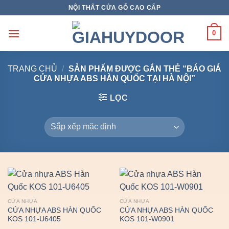
Skip
NỘI THẤT CỬA GỖ CAO CẤP
to
content
0
TRANG CHỦ
/
SẢN PHẨM ĐƯỢC GẮN THẺ “BÁO GIÁ
CỬA NHỰA ABS HÀN QUỐC TẠI HÀ NỘI”
LỌC
CỬA NHỰA
CỬA NHỰA
CỬA NHỰA ABS HÀN QUỐC
CỬA NHỰA ABS HÀN QUỐC
KOS 101-U6405
KOS 101-W0901