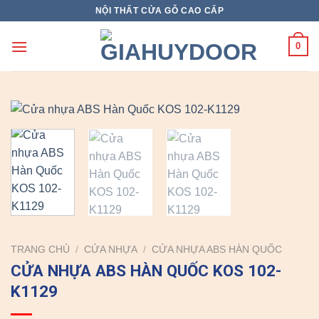
Skip
NỘI THẤT CỬA GỖ CAO CẤP
to
content
0
TRANG CHỦ
/
CỬA NHỰA
/
CỬA NHỰA ABS HÀN QUỐC
CỬA NHỰA ABS HÀN QUỐC KOS 102-
K1129