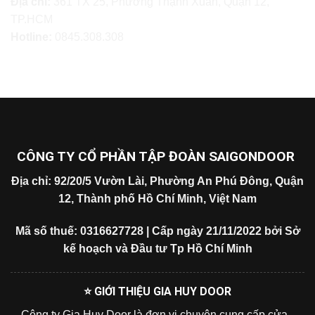
Địa chỉ:
361 TX 25, Phường Thạnh Xuân, Quận 12,
TP.HCM
Hotline:
0845.308.308
CÔNG TY CỔ PHẦN TẬP ĐOÀN SAIGONDOOR
Địa chỉ: 92/20/5 Vườn Lài, Phường An Phú Đông, Quận
12, Thành phố Hồ Chí Minh, Việt Nam
Mã số thuế: 0316627728 | Cấp ngày 21/11/2022 bởi Sở
kế hoạch và Đầu tư Tp Hồ Chí Minh
⭐ GIỚI THIỆU GIA HUY DOOR
Công ty Gia Huy Door là đơn vị chuyên cung cấp cửa