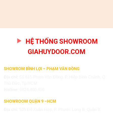
HỆ THỐNG SHOWROOM
GIAHUYDOOR.COM
SHOWROM BÌNH LỢI – PHẠM VĂN ĐỒNG
Địa chỉ:
Số 615 Phạm Văn Đồng, P. Hiệp Bình Chánh, Q.
Thủ Đức, Tp.HCM
Hotline:
0824.400.400
SHOWROOM QUẬN 9 –HCM
Địa chỉ:
535 Đỗ Xuân Hợp, P. Phước Long B, Quận 9,