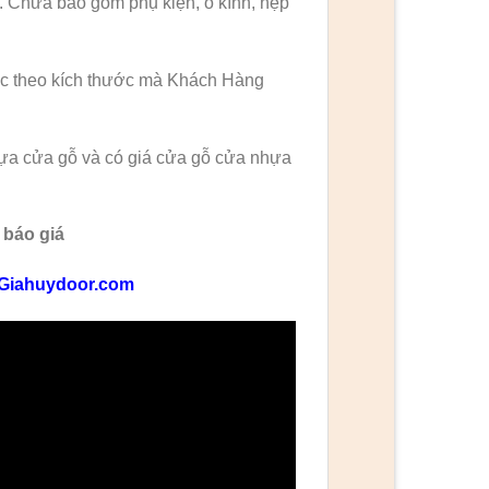
. Chưa bao gồm phụ kiện, ô kính, nẹp
ặc theo kích thước mà Khách Hàng
hựa cửa gỗ và có giá cửa gỗ cửa nhựa
 báo giá
Giahuydoor.com