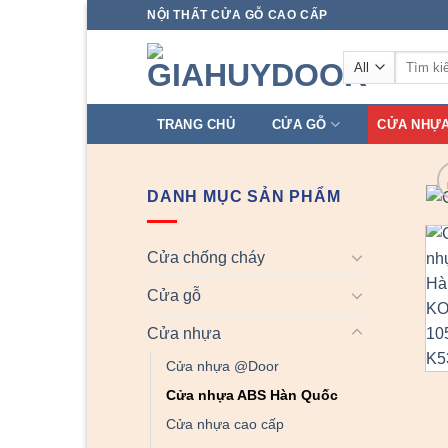
Skip
NỘI THẤT CỬA GỖ CAO CẤP
to
Tìm
content
kiếm:
TRANG CHỦ
CỬA GỖ
CỬA NHỰ
DANH MỤC SẢN PHẨM
Cửa chống cháy
Cửa gỗ
Cửa nhựa
Cửa nhựa @Door
Cửa nhựa ABS Hàn Quốc
Cửa nhựa cao cấp