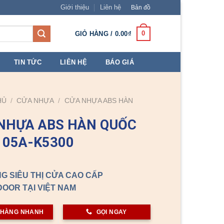
Giới thiệu
Liên hệ
Bản đồ
0
GIỎ HÀNG /
0.00
₫
TIN TỨC
LIÊN HỆ
BÁO GIÁ
HỦ
/
CỬA NHỰA
/
CỬA NHỰA ABS HÀN
NHỰA ABS HÀN QUỐC
105A-K5300
G SIÊU THỊ CỬA CAO CẤP
OOR TẠI VIỆT NAM
 HÀNG NHANH
GỌI NGAY