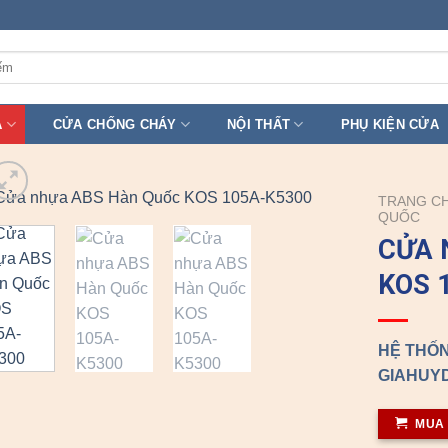
A
CỬA CHỐNG CHÁY
NỘI THẤT
PHỤ KIỆN CỬA
TRANG C
QUỐC
CỬA 
KOS 
HỆ THỐN
GIAHUYD
MUA