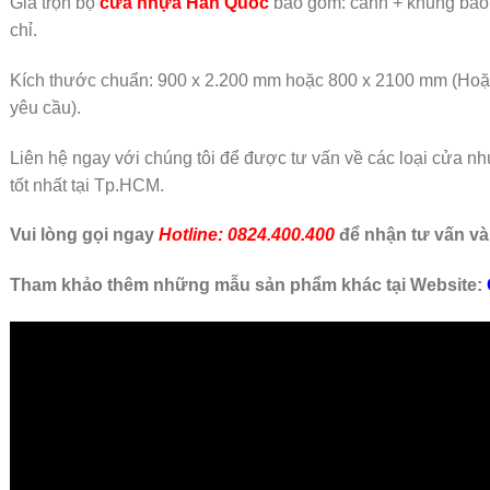
Giá trọn bộ
cửa nhựa Hàn Quốc
bao gồm: cánh + khung bao
chỉ.
Kích thước chuẩn: 900 x 2.200 mm hoặc 800 x 2100 mm (Ho
yêu cầu).
Liên hệ ngay với chúng tôi để được tư vấn về các loại cửa n
tốt nhất tại Tp.HCM.
Vui lòng gọi ngay
Hotline: 0824.400.400
để nhận tư vấn và
Tham khảo thêm những mẫu sản phẩm khác tại Website: