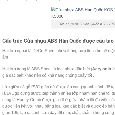
Cửa nhựa ABS Hàn Quốc KOS 10
Cấu trúc Cửa nhựa ABS Hàn Quốc được cấu tạo b
Hai lớp ngoài là DeCo-Sheet nhựa thông hợp tính cho bề mặt 
ẩm
Hai lớp trong là ABS Sheet là loại nhựa đặc biệt (
Acrylonitri
gia đặc biệt khác nên có khả năng chống cháy tốt .
Lớp giữa có gỗ PVC giãn nở được ép xung quanh cánh để tạo
là LVL gỗ cứng được xếp thành nhiều lớp nhằm hạn chế tối đa
cùng là Honey-Comb được gia cố ở giữa nhằm tối đa việc các
được liên kết với nhau bằng loại keo đặc biệt và được ép bằng
gian 10h, tạo ra cánh cửa dày 39 mm, chắc chắn, không con