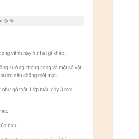
àn Quốc
cong vênh hay hư hại gì khác .
 tăng cường chống cong và một số vật
m nước nên chống mối mọt.
ác như gỗ thật. Lớp màu dày 3 mm
hác.
của bạn.