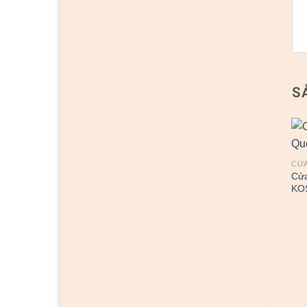
S
CỬA
Cử
KO
CỬA NHỰA ABS HÀN QUỐC
CỬA NHỰA ABS HÀN QUỐC
Cửa nhựa ABS Hàn Quốc
Cửa nhựa ABS Hàn Quốc
KOS 609-M8708
KOS Tron-W0901