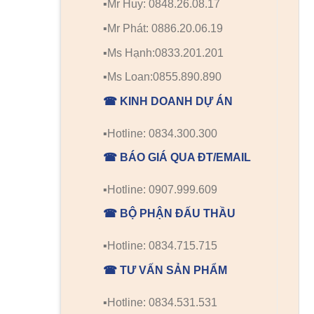
▪️Mr Huy: 0848.26.08.17
▪️Mr Phát: 0886.20.06.19
▪️Ms Hạnh:0833.201.201
▪️Ms Loan:0855.890.890
☎ KINH DOANH DỰ ÁN
▪️Hotline: 0834.300.300
☎ BÁO GIÁ QUA ĐT/EMAIL
▪️Hotline: 0907.999.609
☎ BỘ PHẬN ĐẤU THẦU
▪️Hotline: 0834.715.715
☎ TƯ VẤN SẢN PHẨM
▪️Hotline: 0834.531.531