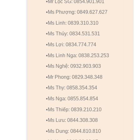
▪️Mr Lộc SG: 0854.901.901
▪️Ms Phượng: 0849.627.627
▪️Ms Linh: 0839.310.310
▪️Ms Thúy: 0834.531.531
▪️Ms Lợi: 0834.774.774
▪️Ms Linh Nga: 0838.253.253
▪️Ms Nghệ: 0932.903.903
▪️Mr Phong: 0829.348.348
▪️Ms Thy: 0858.354.354
▪️Ms Nga: 0855.854.854
▪️Ms Thiếp: 0839.210.210
▪️Ms Lưu: 0844.308.308
▪️Ms Dung: 0844.810.810