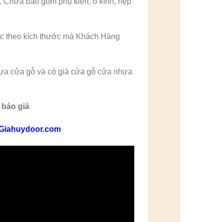
. Chưa bao gồm phụ kiện, ô kính, nẹp
ặc theo kích thước mà Khách Hàng
hựa cửa gỗ và có giá cửa gỗ cửa nhựa
 báo giá
Giahuydoor.com