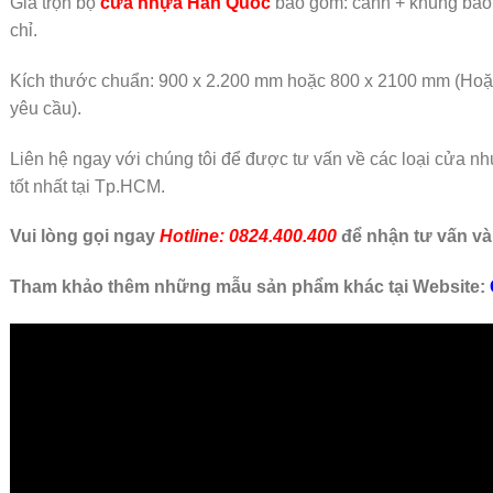
Giá trọn bộ
cửa nhựa Hàn Quốc
bao gồm: cánh + khung bao
chỉ.
Kích thước chuẩn: 900 x 2.200 mm hoặc 800 x 2100 mm (Ho
yêu cầu).
Liên hệ ngay với chúng tôi để được tư vấn về các loại cửa n
tốt nhất tại Tp.HCM.
Vui lòng gọi ngay
Hotline: 0824.400.400
để nhận tư vấn và
Tham khảo thêm những mẫu sản phẩm khác tại Website: