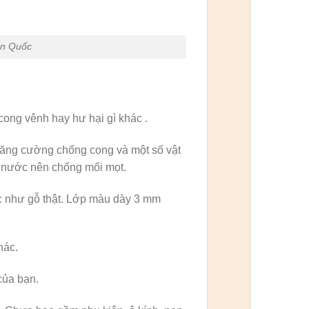
àn Quốc
cong vênh hay hư hại gì khác .
 tăng cường chống cong và một số vật
m nước nên chống mối mọt.
ác như gỗ thật. Lớp màu dày 3 mm
hác.
của bạn.