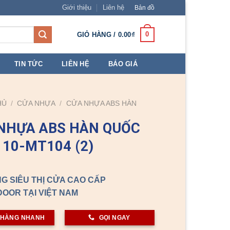
Giới thiệu
Liên hệ
Bản đồ
0
GIỎ HÀNG /
0.00
₫
TIN TỨC
LIÊN HỆ
BÁO GIÁ
HỦ
/
CỬA NHỰA
/
CỬA NHỰA ABS HÀN
NHỰA ABS HÀN QUỐC
110-MT104 (2)
G SIÊU THỊ CỬA CAO CẤP
OOR TẠI VIỆT NAM
 HÀNG NHANH
GỌI NGAY