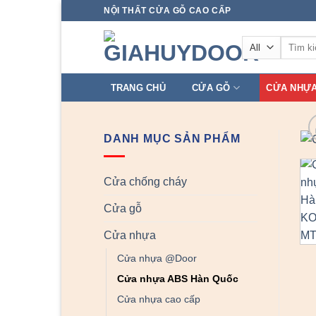
Skip
NỘI THẤT CỬA GỖ CAO CẤP
to
Tìm
content
kiếm:
TRANG CHỦ
CỬA GỖ
CỬA NHỰ
DANH MỤC SẢN PHẨM
Cửa chống cháy
Cửa gỗ
Cửa nhựa
Cửa nhựa @Door
Cửa nhựa ABS Hàn Quốc
Cửa nhựa cao cấp