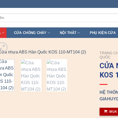
A
CỬA CHỐNG CHÁY
NỘI THẤT
PHỤ KIỆN CỬA
TRANG C
QUỐC
CỬA 
KOS 
HỆ THỐN
GIAHUYD
MUA