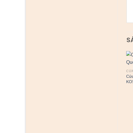
S
CỬA
Cử
KO