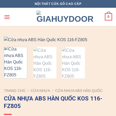
Skip
NỘI THẤT CỬA GỖ CAO CẤP
to
content
0
TRANG CHỦ
/
CỬA NHỰA
/
CỬA NHỰA ABS HÀN QUỐC
CỬA NHỰA ABS HÀN QUỐC KOS 116-
FZ805