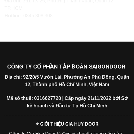
Địa chỉ:
361 TX 25, Phường Thạnh Xuân, Quận 12,
TP.HCM
Hotline:
0845.308.308
CÔNG TY CỔ PHẦN TẬP ĐOÀN SAIGONDOOR
Địa chỉ: 92/20/5 Vườn Lài, Phường An Phú Đông, Quận
12, Thành phố Hồ Chí Minh, Việt Nam
Mã số thuế: 0316627728 | Cấp ngày 21/11/2022 bởi Sở
kế hoạch và Đầu tư Tp Hồ Chí Minh
⭐ GIỚI THIỆU GIA HUY DOOR
Công ty Gia Huy Door là đơn vị chuyên cung cấp cửa