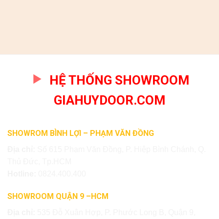
HỆ THỐNG SHOWROOM
GIAHUYDOOR.COM
SHOWROM BÌNH LỢI – PHẠM VĂN ĐỒNG
Địa chỉ:
Số 615 Phạm Văn Đồng, P. Hiệp Bình Chánh, Q.
Thủ Đức, Tp.HCM
Hotline:
0824.400.400
SHOWROOM QUẬN 9 –HCM
Địa chỉ:
535 Đỗ Xuân Hợp, P. Phước Long B, Quận 9,