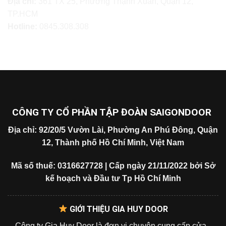
Địa chỉ:
361 TX 25, Phường Thạnh Xuân, Quận 12,
TP.HCM
Hotline:
0845.308.308
CÔNG TY CỔ PHẦN TẬP ĐOÀN SAIGONDOOR
Địa chỉ: 92/20/5 Vườn Lài, Phường An Phú Đông, Quận
12, Thành phố Hồ Chí Minh, Việt Nam
Mã số thuế: 0316627728 | Cấp ngày 21/11/2022 bởi Sở
kế hoạch và Đầu tư Tp Hồ Chí Minh
GIỚI THIỆU GIA HUY DOOR
Công ty Gia Huy Door là đơn vị chuyên cung cấp cửa