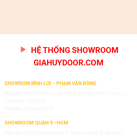
HỆ THỐNG SHOWROOM
GIAHUYDOOR.COM
SHOWROM BÌNH LỢI – PHẠM VĂN ĐỒNG
Địa chỉ:
Số 615 Phạm Văn Đồng, P. Hiệp Bình Chánh, Q.
Thủ Đức, Tp.HCM
Hotline:
0824.400.400
SHOWROOM QUẬN 9 –HCM
Địa chỉ:
535 Đỗ Xuân Hợp, P. Phước Long B, Quận 9,