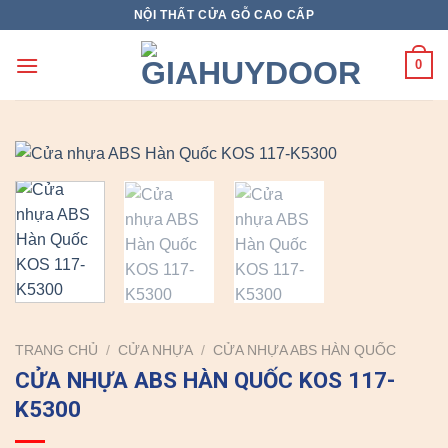
Skip
NỘI THẤT CỬA GỖ CAO CẤP
to
content
0
TRANG CHỦ
/
CỬA NHỰA
/
CỬA NHỰA ABS HÀN QUỐC
CỬA NHỰA ABS HÀN QUỐC KOS 117-
K5300