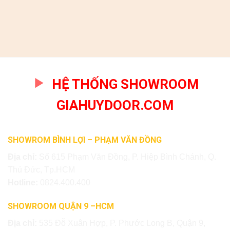
HỆ THỐNG SHOWROOM
GIAHUYDOOR.COM
SHOWROM BÌNH LỢI – PHẠM VĂN ĐỒNG
Địa chỉ:
Số 615 Phạm Văn Đồng, P. Hiệp Bình Chánh, Q.
Thủ Đức, Tp.HCM
Hotline:
0824.400.400
SHOWROOM QUẬN 9 –HCM
Địa chỉ:
535 Đỗ Xuân Hợp, P. Phước Long B, Quận 9,