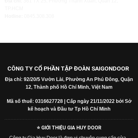
Địa chỉ:
361 TX 25, Phường Thạnh Xuân, Quận 12,
TP.HCM
Hotline:
0845.308.308
CÔNG TY CỔ PHẦN TẬP ĐOÀN SAIGONDOOR
Địa chỉ: 92/20/5 Vườn Lài, Phường An Phú Đông, Quận
12, Thành phố Hồ Chí Minh, Việt Nam
Mã số thuế: 0316627728 | Cấp ngày 21/11/2022 bởi Sở
kế hoạch và Đầu tư Tp Hồ Chí Minh
⭐ GIỚI THIỆU GIA HUY DOOR
Công ty Gia Huy Door là đơn vị chuyên cung cấp cửa