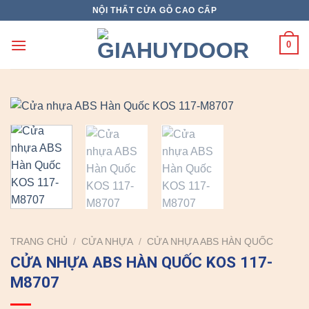
Skip
NỘI THẤT CỬA GỖ CAO CẤP
to
content
0
TRANG CHỦ
/
CỬA NHỰA
/
CỬA NHỰA ABS HÀN QUỐC
CỬA NHỰA ABS HÀN QUỐC KOS 117-
M8707