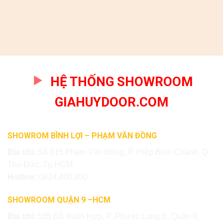
HỆ THỐNG SHOWROOM
GIAHUYDOOR.COM
SHOWROM BÌNH LỢI – PHẠM VĂN ĐỒNG
Địa chỉ:
Số 615 Phạm Văn Đồng, P. Hiệp Bình Chánh, Q.
Thủ Đức, Tp.HCM
Hotline:
0824.400.400
SHOWROOM QUẬN 9 –HCM
Địa chỉ:
535 Đỗ Xuân Hợp, P. Phước Long B, Quận 9,