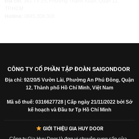
Địa chỉ:
361 TX 25, Phường Thạnh Xuân, Quận 12,
TP.HCM
Hotline:
0845.308.308
CÔNG TY CỔ PHẦN TẬP ĐOÀN SAIGONDOOR
Địa chỉ: 92/20/5 Vườn Lài, Phường An Phú Đông, Quận
12, Thành phố Hồ Chí Minh, Việt Nam
Mã số thuế: 0316627728 | Cấp ngày 21/11/2022 bởi Sở
kế hoạch và Đầu tư Tp Hồ Chí Minh
GIỚI THIỆU GIA HUY DOOR
Công ty Gia Huy Door là đơn vị chuyên cung cấp cửa