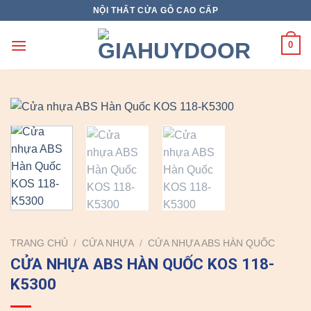
Skip
NỘI THẤT CỬA GỖ CAO CẤP
to
content
0
TRANG CHỦ
/
CỬA NHỰA
/
CỬA NHỰA ABS HÀN QUỐC
CỬA NHỰA ABS HÀN QUỐC KOS 118-
K5300