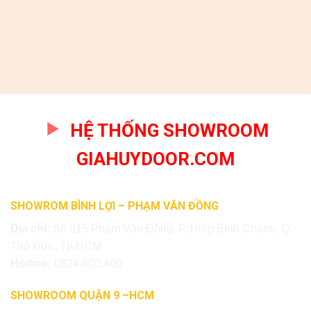
HỆ THỐNG SHOWROOM
GIAHUYDOOR.COM
SHOWROM BÌNH LỢI – PHẠM VĂN ĐỒNG
Địa chỉ:
Số 615 Phạm Văn Đồng, P. Hiệp Bình Chánh, Q.
Thủ Đức, Tp.HCM
Hotline:
0824.400.400
SHOWROOM QUẬN 9 –HCM