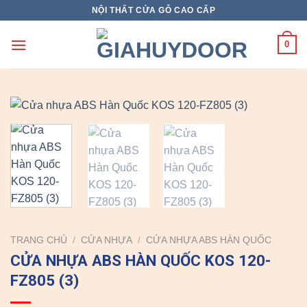
Skip
NỘI THẤT CỬA GỖ CAO CẤP
to
content
0
TRANG CHỦ
/
CỬA NHỰA
/
CỬA NHỰA ABS HÀN QUỐC
CỬA NHỰA ABS HÀN QUỐC KOS 120-
FZ805 (3)