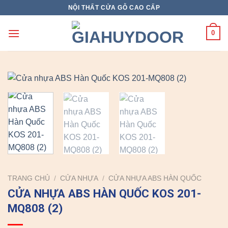
Skip
NỘI THẤT CỬA GỖ CAO CẤP
to
content
0
TRANG CHỦ
/
CỬA NHỰA
/
CỬA NHỰA ABS HÀN QUỐC
CỬA NHỰA ABS HÀN QUỐC KOS 201-
MQ808 (2)