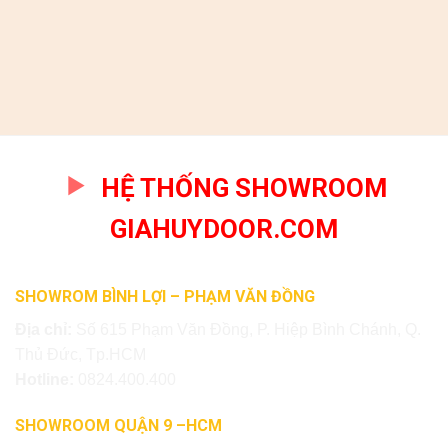
HỆ THỐNG SHOWROOM
GIAHUYDOOR.COM
SHOWROM BÌNH LỢI – PHẠM VĂN ĐỒNG
Địa chỉ:
Số 615 Phạm Văn Đồng, P. Hiệp Bình Chánh, Q.
Thủ Đức, Tp.HCM
Hotline:
0824.400.400
SHOWROOM QUẬN 9 –HCM