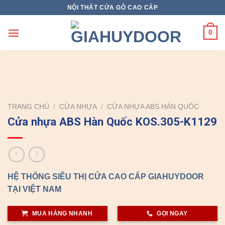
Skip
NỘI THẤT CỬA GỖ CAO CẤP
to
content
0
TRANG CHỦ
/
CỬA NHỰA
/
CỬA NHỰA ABS HÀN QUỐC
Cửa nhựa ABS Hàn Quốc KOS.305-K1129
HỆ THỐNG SIÊU THỊ CỬA CAO CẤP GIAHUYDOOR
TẠI VIỆT NAM
MUA HÀNG NHANH
GỌI NGAY