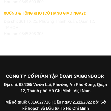
Hotline:
0849.600.600
XƯỞNG & TỔNG KHO (CÓ HÀNG GIAO NGAY):
Địa chỉ:
361 TX 25, Phường Thạnh Xuân, Quận 12,
TP.HCM
Hotline:
0845.308.308
CÔNG TY CỔ PHẦN TẬP ĐOÀN SAIGONDOOR
Địa chỉ: 92/20/5 Vườn Lài, Phường An Phú Đông, Quận
12, Thành phố Hồ Chí Minh, Việt Nam
Mã số thuế: 0316627728 | Cấp ngày 21/11/2022 bởi Sở
kế hoạch và Đầu tư Tp Hồ Chí Minh