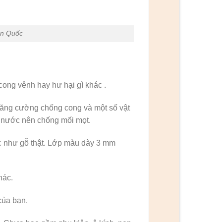
àn Quốc
cong vênh hay hư hại gì khác .
 tăng cường chống cong và một số vật
m nước nên chống mối mọt.
ác như gỗ thật. Lớp màu dày 3 mm
hác.
của bạn.