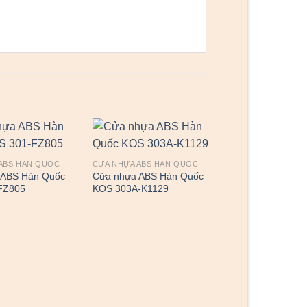
ABS HÀN QUỐC
CỬA NHỰA ABS HÀN QUỐC
 ABS Hàn Quốc
Cửa nhựa ABS Hàn Quốc
FZ805
KOS 303A-K1129
CỬA NHỰA ABS HÀ
Cửa nhựa ABS H
KOS 117-U6405