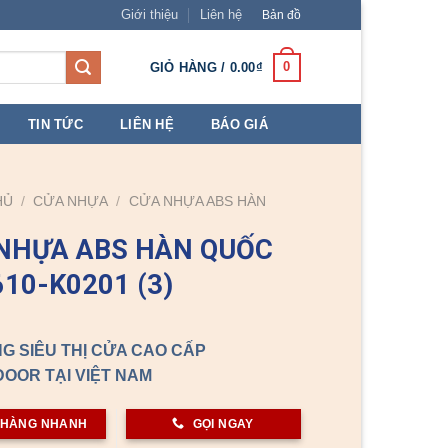
Giới thiệu
Liên hệ
Bản đồ
0
GIỎ HÀNG /
0.00
₫
TIN TỨC
LIÊN HỆ
BÁO GIÁ
HỦ
/
CỬA NHỰA
/
CỬA NHỰA ABS HÀN
NHỰA ABS HÀN QUỐC
610-K0201 (3)
G SIÊU THỊ CỬA CAO CẤP
OOR TẠI VIỆT NAM
 HÀNG NHANH
GỌI NGAY