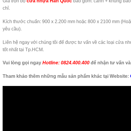
Giá trọn bộ
cửa nhựa Hàn Quốc
bao gồm: cánh + khung bao
chỉ.
Kích thước chuẩn: 900 x 2.200 mm hoặc 800 x 2100 mm (Ho
yêu cầu).
Liên hệ ngay với chúng tôi để được tư vấn về các loại cửa n
tốt nhất tại Tp.HCM.
Vui lòng gọi ngay
Hotline: 0824.400.400
để nhận tư vấn và
Tham khảo thêm những mẫu sản phẩm khác tại Website: