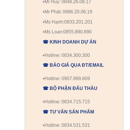
▪️Mr Huy: 0848.26.08.17
▪️Mr Phát: 0886.20.06.19
▪️Ms Hạnh:0833.201.201
▪️Ms Loan:0855.890.890
☎ KINH DOANH DỰ ÁN
▪️Hotline: 0834.300.300
☎ BÁO GIÁ QUA ĐT/EMAIL
▪️Hotline: 0907.999.609
☎ BỘ PHẬN ĐẤU THẦU
▪️Hotline: 0834.715.715
☎ TƯ VẤN SẢN PHẨM
▪️Hotline: 0834.531.531