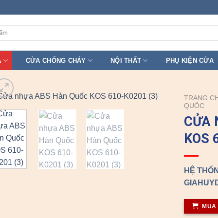
A
CỬA CHỐNG CHÁY
NỘI THẤT
PHỤ KIỆN CỬA
TRANG C
QUỐC
CỬA 
KOS 
HỆ THỐN
GIAHUYD
MUA