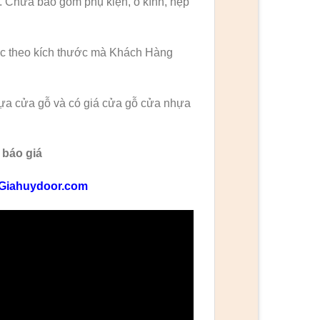
. Chưa bao gồm phụ kiện, ô kính, nẹp
ặc theo kích thước mà Khách Hàng
hựa cửa gỗ và có giá cửa gỗ cửa nhựa
 báo giá
Giahuydoor.com