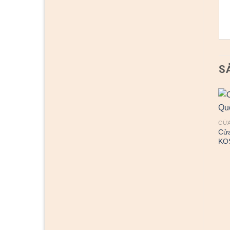
S
CỬA
Cử
KO