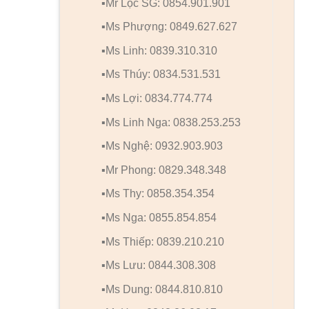
▪️Mr Lộc SG: 0854.901.901
▪️Ms Phượng: 0849.627.627
▪️Ms Linh: 0839.310.310
▪️Ms Thúy: 0834.531.531
▪️Ms Lợi: 0834.774.774
▪️Ms Linh Nga: 0838.253.253
▪️Ms Nghệ: 0932.903.903
▪️Mr Phong: 0829.348.348
▪️Ms Thy: 0858.354.354
▪️Ms Nga: 0855.854.854
▪️Ms Thiếp: 0839.210.210
▪️Ms Lưu: 0844.308.308
▪️Ms Dung: 0844.810.810