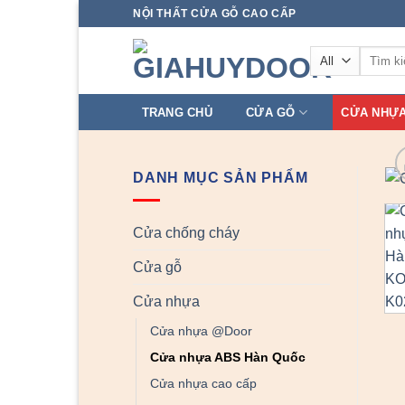
Skip
NỘI THẤT CỬA GỖ CAO CẤP
to
Tìm
content
kiếm:
TRANG CHỦ
CỬA GỖ
CỬA NHỰ
DANH MỤC SẢN PHẨM
Cửa chống cháy
Cửa gỗ
Cửa nhựa
Cửa nhựa @Door
Cửa nhựa ABS Hàn Quốc
Cửa nhựa cao cấp