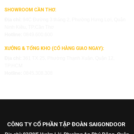
SHOWROOM CẦN THƠ:
Địa chỉ:
94C Đường 3 tháng 2, Phường Hưng Lợi, Quận
Ninh Kiều, TP.Cần Thơ
Hotline:
0849.600.600
XƯỞNG & TỔNG KHO (CÓ HÀNG GIAO NGAY):
Địa chỉ:
361 TX 25, Phường Thạnh Xuân, Quận 12,
TP.HCM
Hotline:
0845.308.308
CÔNG TY CỔ PHẦN TẬP ĐOÀN SAIGONDOOR