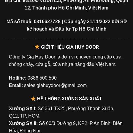
Địa chỉ: 92/20/5 Vườn Lài, Phường An Phú Đông, Quận
12, Thành phố Hồ Chí Minh, Việt Nam
Mã số thuế: 0316627728 | Cấp ngày 21/11/2022 bởi Sở
kế hoạch và Đầu tư Tp Hồ Chí Minh
GIỚI THIỆU GIA HUY DOOR
Công ty Gia Huy Door là đơn vị chuyên cung cấp cửa
chống cháy, cửa gỗ, cửa nhựa hàng đầu Việt Nam.
Hotline:
0886.500.500
Email:
sales.giahuydoor@gmail.com
HỆ THỐNG XƯỞNG SẢN XUẤT
Xưởng SX I:
Số 361 TX25, Phường Thạnh Xuân,
Q12, TP. HCM.
Xưởng SX II:
Số 60/3 Đường 9, KP2, P.An Bình, Biên
Hòa, Đồng Nai.