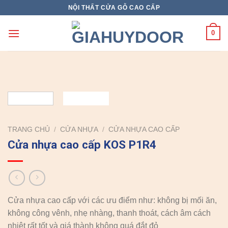
Skip
NỘI THẤT CỬA GỖ CAO CẤP
to
content
0
TRANG CHỦ
/
CỬA NHỰA
/
CỬA NHỰA CAO CẤP
Cửa nhựa cao cấp KOS P1R4
Cửa nhựa cao cấp với các ưu điểm như: không bị mối ăn,
không công vênh, nhẹ nhàng, thanh thoát, cách âm cách
nhiệt rất tốt và giá thành không quá đắt đỏ