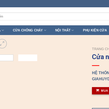
A
CỬA CHỐNG CHÁY
NỘI THẤT
PHỤ KIỆN CỬA
TRANG C
Cửa 
HỆ THỐN
GIAHUYD
MUA