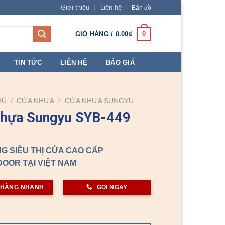
Giới thiệu
Liên hệ
Bản đồ
0
GIỎ HÀNG /
0.00
₫
TIN TỨC
LIÊN HỆ
BÁO GIÁ
HỦ
/
CỬA NHỰA
/
CỬA NHỰA SUNGYU
nhựa Sungyu SYB-449
G SIÊU THỊ CỬA CAO CẤP
OOR TẠI VIỆT NAM
 HÀNG NHANH
GỌI NGAY