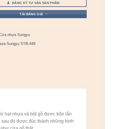
ĐĂNG KÝ TƯ VẤN SẢN PHẨM
TẢI BẢNG GIÁ
Cửa nhựa Sungyu
hựa Sungyu SYB-449
ừ hạt nhựa và bột gỗ được trộn lẫn
, sau đó được đúc thành những hình
như cửa gỗ thật.