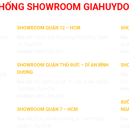
THỐNG SHOWROOM GIAHUYD
SHOWROOM QUẬN 12 – HCM
SH
Bình
Địa chỉ:
Vườn Lài, Phường Phú Đông, Quận
Địa
12, Tp.HCM
Quậ
Hotline:
0886.500.500
Hot
SHOWROOM QUẬN THỦ ĐỨC – DĨ AN BÌNH
SH
DƯƠNG
 B,
Địa
Địa chỉ:
21, Quốc Lộ 1K, P. Linh Xuân, Quận
Lợi
Thủ Đức, Tp.HCM
Hot
Hotline:
0855.400.400
XƯỞ
SHOWROOM QUẬN 7 – HCM
NGA
Địa chỉ:
511, Lê Văn Lương, P. Tân Phong,
Địa
Quận 7, Tp.HCM
Quậ