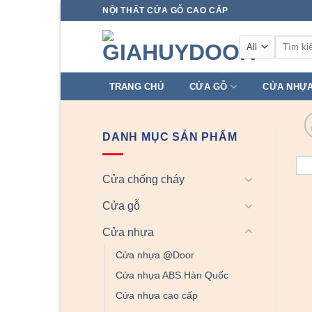
Skip
NỘI THẤT CỬA GỖ CAO CẤP
to
Tìm
content
kiếm:
TRANG CHỦ
CỬA GỖ
CỬA NHỰ
DANH MỤC SẢN PHẨM
Cửa chống cháy
Cửa gỗ
Cửa nhựa
Cửa nhựa @Door
Cửa nhựa ABS Hàn Quốc
Cửa nhựa cao cấp