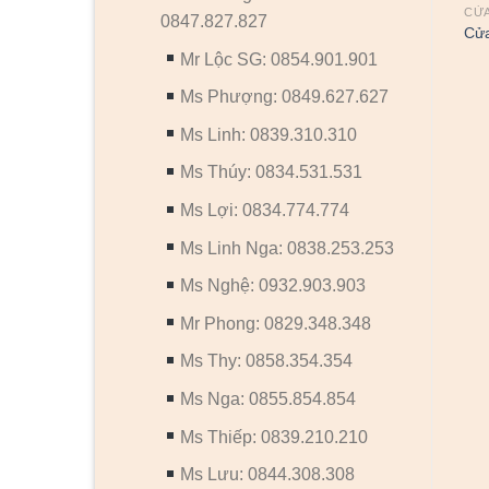
CỬ
0847.827.827
Cử
Mr Lộc SG: 0854.901.901
Ms Phượng: 0849.627.627
Ms Linh: 0839.310.310
CỬA NHỰA SUNGYU
CỬA NHỰA SUNGYU
Ms Thúy: 0834.531.531
Cửa nhựa Sungyu SYB-227
Cửa nhựa Sungyu SYB-154
Ms Lợi: 0834.774.774
Ms Linh Nga: 0838.253.253
Ms Nghệ: 0932.903.903
Mr Phong: 0829.348.348
Ms Thy: 0858.354.354
Ms Nga: 0855.854.854
Ms Thiếp: 0839.210.210
Ms Lưu: 0844.308.308