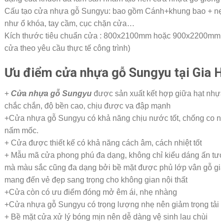
Cấu tạo cửa nhựa gỗ Sungyu: bao gồm Cánh+khung bao + nẹp 
như ổ khóa, tay cầm, cục chặn cửa…
Kích thước tiêu chuẩn cửa : 800x2100mm hoặc 900x2200mm (
cửa theo yêu cầu thực tế công trình)
Ưu điểm cửa nhựa gỗ Sungyu tại Gia 
+
Cửa nhựa gỗ Sungyu
được sản xuất kết hợp giữa hạt nhự
chắc chắn, độ bền cao, chịu được va đập mạnh
+Cửa nhựa gỗ Sungyu có khả năng chịu nước tốt, chống co n
nấm mốc.
+ Cửa được thiết kế có khả năng cách âm, cách nhiệt tốt
+ Mẫu mã cửa phong phú đa dạng, không chỉ kiểu dáng ấn tượ
mà màu sắc cũng đa dạng bởi bề mặt được phủ lớp vân gỗ gi
mang đến vẻ đẹp sang trọng cho không gian nội thất
+Cửa còn có ưu điểm đóng mở êm ái, nhẹ nhàng
+Cửa nhựa gỗ Sungyu có trọng lượng nhẹ nên giảm trọng tải 
+ Bề mặt cửa xử lý bóng mịn nên dễ dàng vệ sinh lau chùi