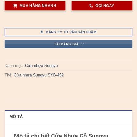
MUA HÀNG NHANH
GỌI NGAY
ĐĂNG KÝ TƯ VẤN SẢN PHẨM
TẢI BẢNG GIÁ
Danh mục:
Cửa nhựa Sungyu
Thẻ:
Cửa nhựa Sungyu SYB-452
MÔ TẢ
Mô tả chi tiết Cửa Nhựa Gỗ Sungyu