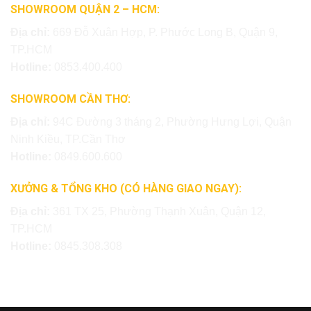
SHOWROOM QUẬN 2 – HCM:
Địa chỉ:
669 Đỗ Xuân Hợp, P. Phước Long B, Quận 9,
TP.HCM
Hotline:
0853.400.400
SHOWROOM CẦN THƠ:
Địa chỉ:
94C Đường 3 tháng 2, Phường Hưng Lợi, Quận
Ninh Kiều, TP.Cần Thơ
Hotline:
0849.600.600
XƯỞNG & TỔNG KHO (CÓ HÀNG GIAO NGAY):
Địa chỉ:
361 TX 25, Phường Thạnh Xuân, Quận 12,
TP.HCM
Hotline:
0845.308.308