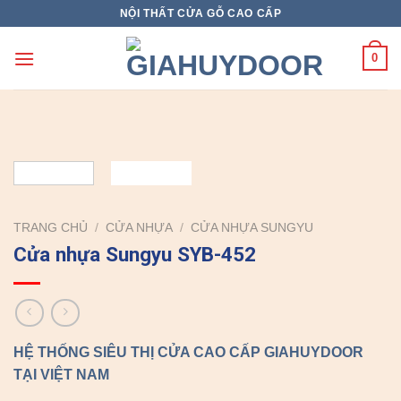
Skip
NỘI THẤT CỬA GỖ CAO CẤP
to
content
0
TRANG CHỦ
/
CỬA NHỰA
/
CỬA NHỰA SUNGYU
Cửa nhựa Sungyu SYB-452
HỆ THỐNG SIÊU THỊ CỬA CAO CẤP GIAHUYDOOR
TẠI VIỆT NAM