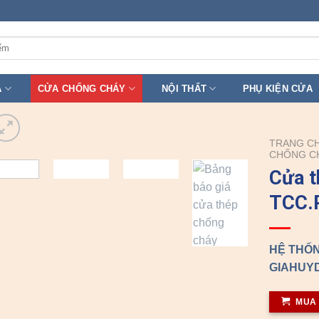
A
CỬA CHỐNG CHÁY
NỘI THẤT
PHỤ KIỆN CỬA
TRANG C
CHỐNG C
Cửa t
TCC.
HỆ THỐN
GIAHUYD
MUA