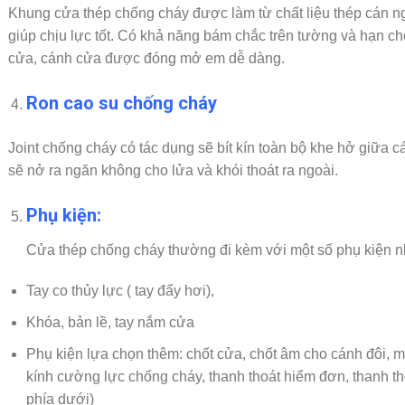
Khung cửa thép chống cháy được làm từ chất liệu thép cán n
giúp chịu lực tốt. Có khả năng bám chắc trên tường và hạn chế
cửa, cánh cửa được đóng mở em dễ dàng.
Ron cao su chống cháy
Joint chống cháy có tác dụng sẽ bít kín toàn bộ khe hở giữa c
sẽ nở ra ngăn không cho lửa và khói thoát ra ngoài.
Phụ kiện:
Cửa thép chống cháy thường đi kèm với một số phụ kiện n
Tay co thủy lực ( tay đẩy hơi),
Khóa, bản lề, tay nắm cửa
Phụ kiện lựa chọn thêm: chốt cửa, chốt âm cho cánh đôi, m
kính cường lực chống cháy, thanh thoát hiểm đơn, thanh th
phía dưới)