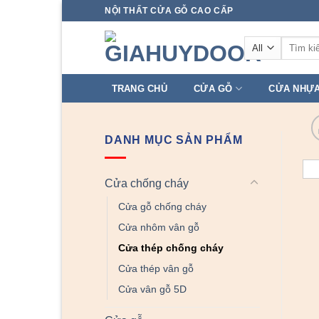
Skip
NỘI THẤT CỬA GỖ CAO CẤP
to
Tìm
content
kiếm:
TRANG CHỦ
CỬA GỖ
CỬA NHỰ
DANH MỤC SẢN PHẨM
Cửa chống cháy
Cửa gỗ chống cháy
Cửa nhôm vân gỗ
Cửa thép chống cháy
Cửa thép vân gỗ
Cửa vân gỗ 5D