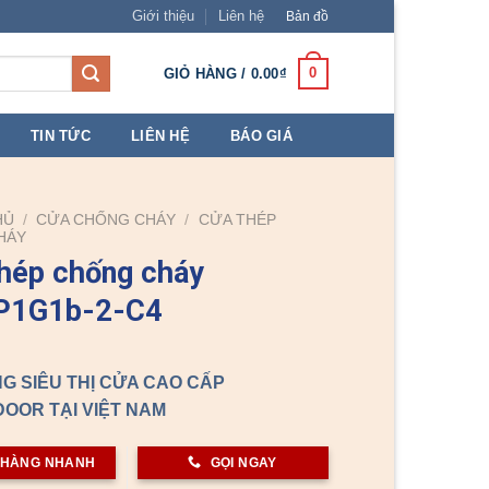
Giới thiệu
Liên hệ
Bản đồ
0
GIỎ HÀNG /
0.00
₫
TIN TỨC
LIÊN HỆ
BÁO GIÁ
HỦ
/
CỬA CHỐNG CHÁY
/
CỬA THÉP
HÁY
hép chống cháy
P1G1b-2-C4
G SIÊU THỊ CỬA CAO CẤP
OOR TẠI VIỆT NAM
 HÀNG NHANH
GỌI NGAY