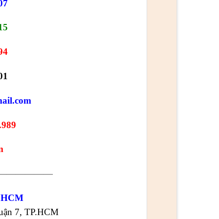
07
15
94
01
ail.com
.989
m
——————
 HCM
Quận 7, TP.HCM