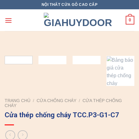
Skip
NỘI THẤT CỬA GỖ CAO CẤP
to
content
0
TRANG CHỦ
/
CỬA CHỐNG CHÁY
/
CỬA THÉP CHỐNG
CHÁY
Cửa thép chống cháy TCC.P3-G1-C7