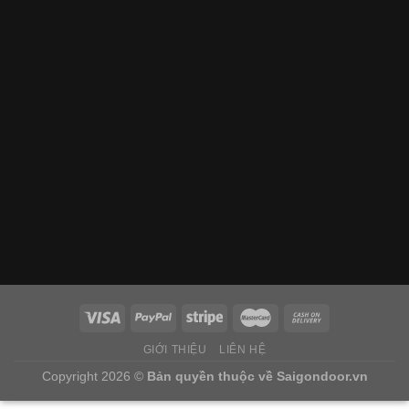
GIỚI THIỆU
LIÊN HỆ
Copyright 2026 ©
Bản quyền thuộc về
Saigondoor.vn