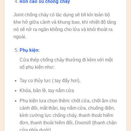
Ron cao su chống cháy
Joint chống cháy có tác dụng sẽ bít kín toàn bộ
khe hở giữa cánh và khung bao, khi nhiệt độ tăng
nó sẽ nở ra ngăn không cho lửa và khói thoát ra
ngoài.
Phụ kiện:
Cửa thép chống cháy thường đi kèm với một
số phụ kiện như:
Tay co thủy lực ( tay đẩy hơi),
Khóa, bản lề, tay nắm cửa
Phụ kiện lựa chọn thêm: chốt cửa, chốt âm cho
cánh đôi, mắt thần, tay nắm cửa, chuông điện,
kính cường lực chống cháy, thanh thoát hiểm
đơn, thanh thoát hiểm đôi, Doorsill (thanh chặn
cửa phía dưới)