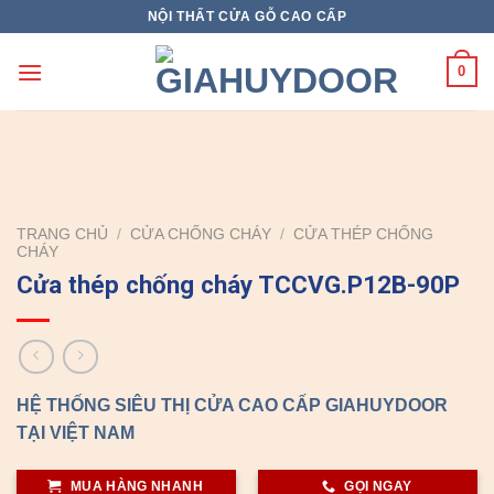
Skip
NỘI THẤT CỬA GỖ CAO CẤP
to
content
0
TRANG CHỦ
/
CỬA CHỐNG CHÁY
/
CỬA THÉP CHỐNG
CHÁY
Cửa thép chống cháy TCCVG.P12B-90P
HỆ THỐNG SIÊU THỊ CỬA CAO CẤP GIAHUYDOOR
TẠI VIỆT NAM
MUA HÀNG NHANH
GỌI NGAY