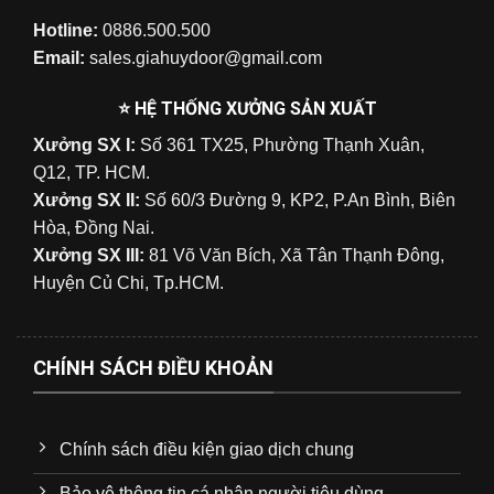
Hotline:
0886.500.500
Email:
sales.giahuydoor@gmail.com
⭐ HỆ THỐNG XƯỞNG SẢN XUẤT
Xưởng SX I:
Số 361 TX25, Phường Thạnh Xuân,
Q12, TP. HCM.
Xưởng SX II:
Số 60/3 Đường 9, KP2, P.An Bình, Biên
Hòa, Đồng Nai.
Xưởng SX III:
81 Võ Văn Bích, Xã Tân Thạnh Đông,
Huyện Củ Chi, Tp.HCM.
CHÍNH SÁCH ĐIỀU KHOẢN
Chính sách điều kiện giao dịch chung
Bảo vệ thông tin cá nhân người tiêu dùng