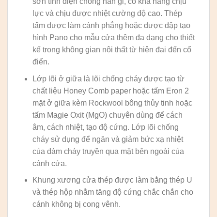
sơn tĩnh điện chống han gỉ, có khả năng chịu
lực và chịu được nhiệt cường độ cao. Thép
tấm được làm cánh phẳng hoặc được dập tạo
hình Pano cho mẫu cửa thêm đa dạng cho thiết
kế trong không gian nội thất từ hiện đại đến cổ
điển.
Lớp lõi ở giữa là lõi chống cháy được tạo từ
chất liệu Honey Comb paper hoặc tấm Eron 2
mặt ở giữa kèm Rockwool bông thủy tinh hoặc
tấm Magie Oxit (MgO) chuyên dùng để cách
âm, cách nhiệt, tạo độ cứng. Lớp lõi chống
cháy sử dụng để ngăn và giảm bức xạ nhiệt
của đám cháy truyền qua mặt bên ngoài của
cánh cửa.
Khung xương cửa thép được làm bằng thép U
và thép hộp nhằm tăng độ cứng chắc chắn cho
cánh không bị cong vênh.