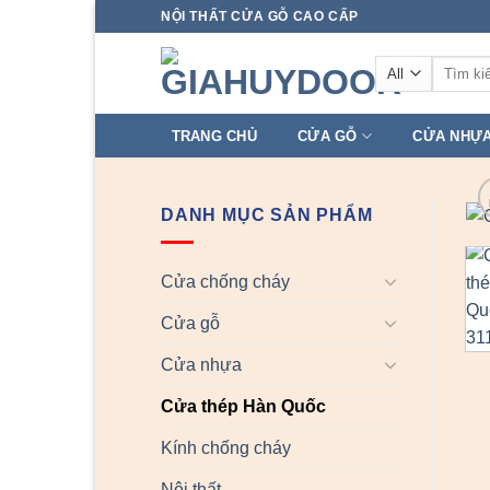
Skip
NỘI THẤT CỬA GỖ CAO CẤP
to
Tìm
content
kiếm:
TRANG CHỦ
CỬA GỖ
CỬA NHỰ
DANH MỤC SẢN PHẨM
Cửa chống cháy
Cửa gỗ
Cửa nhựa
Cửa thép Hàn Quốc
Kính chống cháy
Nội thất