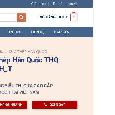
Giới thiệu
Liên hệ
Bản đồ
0
GIỎ HÀNG /
0.00
₫
TIN TỨC
LIÊN HỆ
BÁO GIÁ
HỦ
/
CỬA THÉP HÀN QUỐC
thép Hàn Quốc THQ
H_T
G SIÊU THỊ CỬA CAO CẤP
OOR TẠI VIỆT NAM
 HÀNG NHANH
GỌI NGAY