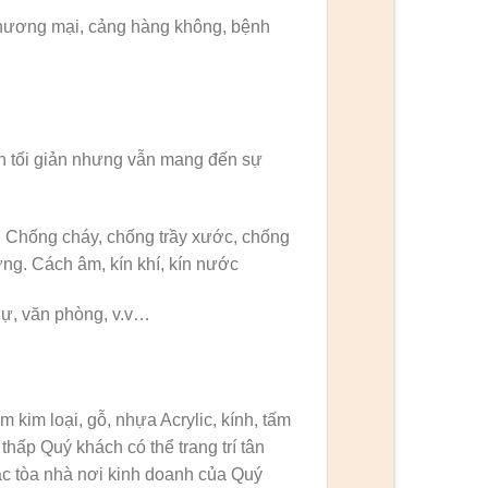
thương mại, cảng hàng không, bệnh
h tối giản nhưng vẫn mang đến sự
 Chống cháy, chống trầy xước, chống
ờng. Cách âm, kín khí, kín nước
hự, văn phòng, v.v…
m kim loại, gỗ, nhựa Acrylic, kính, tấm
hấp Quý khách có thể trang trí tân
các tòa nhà nơi kinh doanh của Quý