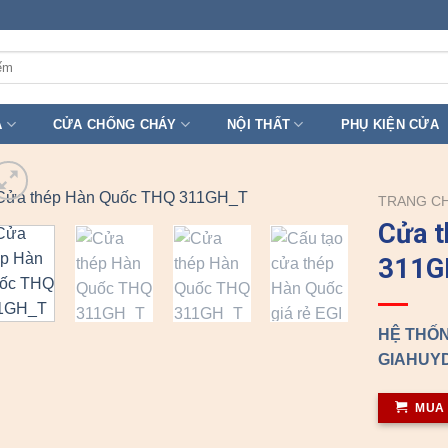
A
CỬA CHỐNG CHÁY
NỘI THẤT
PHỤ KIỆN CỬA
TRANG C
Cửa 
311G
HỆ THỐN
GIAHUYD
MUA