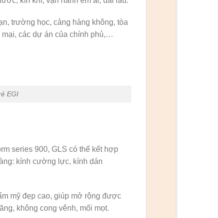
ớc, kín khí, vận hành êm ái, dài lâu.
n, trường học, cảng hàng không, tòa
g mại, các dự án của chính phủ,…
rẻ EGI
rm series 900, GLS có thể kết hợp
àng: kính cường lực, kính dán
thẩm mỹ đẹp cao, giúp mở rộng được
năng, không cong vênh, mối mọt.