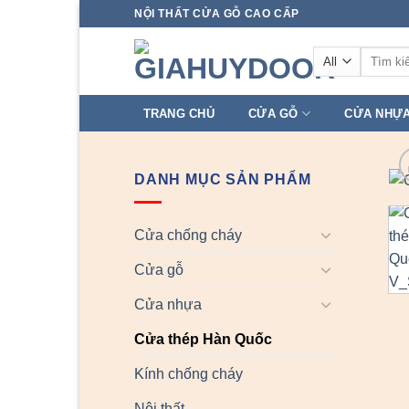
Skip
NỘI THẤT CỬA GỖ CAO CẤP
to
Tìm
content
kiếm:
TRANG CHỦ
CỬA GỖ
CỬA NHỰ
DANH MỤC SẢN PHẨM
Cửa chống cháy
Cửa gỗ
Cửa nhựa
Cửa thép Hàn Quốc
Kính chống cháy
Nội thất