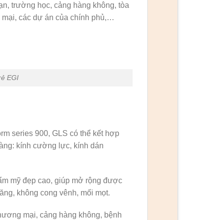
n, trường học, cảng hàng không, tòa
g mại, các dự án của chính phủ,…
rẻ EGI
rm series 900, GLS có thể kết hợp
àng: kính cường lực, kính dán
thẩm mỹ đẹp cao, giúp mở rộng được
năng, không cong vênh, mối mọt.
thương mại, cảng hàng không, bệnh