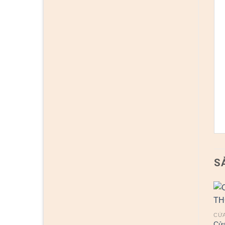
S
CỬA
Cử