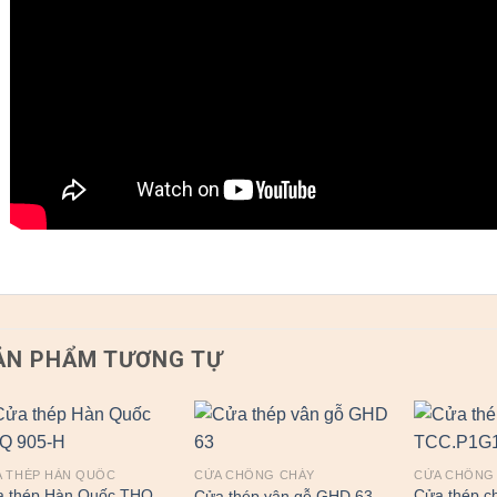
ẢN PHẨM TƯƠNG TỰ
 THÉP HÀN QUỐC
CỬA CHỐNG CHÁY
CỬA CHỐNG
a thép Hàn Quốc THQ
Cửa thép c
Cửa thép vân gỗ GHD 63