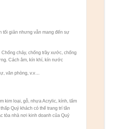
h tối giản nhưng vẫn mang đến sự
 Chống cháy, chống trầy xước, chống
ờng. Cách âm, kín khí, kín nước
hự, văn phòng, v.v…
m kim loại, gỗ, nhựa Acrylic, kính, tấm
hấp Quý khách có thể trang trí tân
các tòa nhà nơi kinh doanh của Quý