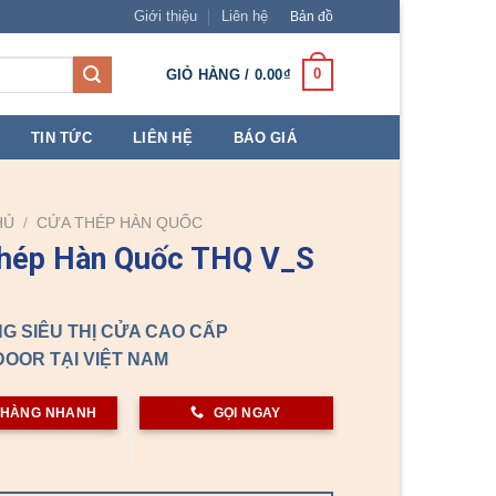
Giới thiệu
Liên hệ
Bản đồ
0
GIỎ HÀNG /
0.00
₫
TIN TỨC
LIÊN HỆ
BÁO GIÁ
HỦ
/
CỬA THÉP HÀN QUỐC
thép Hàn Quốc THQ V_S
G SIÊU THỊ CỬA CAO CẤP
OOR TẠI VIỆT NAM
 HÀNG NHANH
GỌI NGAY