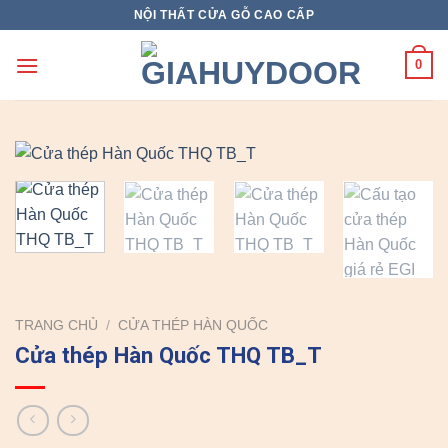
Skip
NỘI THẤT CỬA GỖ CAO CẤP
to
content
0
TRANG CHỦ
/
CỬA THÉP HÀN QUỐC
Cửa thép Hàn Quốc THQ TB_T