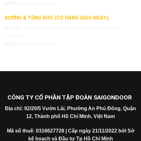
Hotline:
0849.600.600
XƯỞNG & TỔNG KHO (CÓ HÀNG GIAO NGAY):
Địa chỉ:
361 TX 25, Phường Thạnh Xuân, Quận 12,
TP.HCM
Hotline:
0845.308.308
CÔNG TY CỔ PHẦN TẬP ĐOÀN SAIGONDOOR
Địa chỉ: 92/20/5 Vườn Lài, Phường An Phú Đông, Quận
12, Thành phố Hồ Chí Minh, Việt Nam
Mã số thuế: 0316627728 | Cấp ngày 21/11/2022 bởi Sở
kế hoạch và Đầu tư Tp Hồ Chí Minh