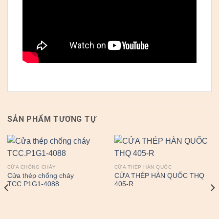
SẢN PHẨM TƯƠNG TỰ
CỬA CHỐNG CHÁY
CỬA THÉP HÀN QUỐC
Cửa thép chống cháy
CỬA THÉP HÀN QUỐC THQ
TCC.P1G1-4088
405-R