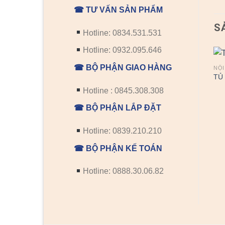
☎ TƯ VẤN SẢN PHẨM
S
Hotline: 0834.531.531
Hotline: 0932.095.646
☎ BỘ PHẬN GIAO HÀNG
NỘI
TỦ
Hotline : 0845.308.308
☎ BỘ PHẬN LẮP ĐẶT
Hotline: 0839.210.210
NỘI THẤT
NỘI THẤT
☎ BỘ PHẬN KẾ TOÁN
KỆ BẾP TỦ BẾP KP 20
KỆ BẾP TỦ BẾP KP 05
Hotline: 0888.30.06.82