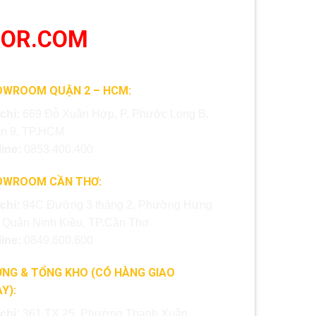
OOR.COM
OWROOM QUẬN 2 – HCM:
 chỉ:
669 Đỗ Xuân Hợp, P. Phước Long B,
n 9, TP.HCM
line:
0853.400.400
OWROOM CẦN THƠ:
 chỉ:
94C Đường 3 tháng 2, Phường Hưng
, Quận Ninh Kiều, TP.Cần Thơ
line:
0849.600.600
NG & TỔNG KHO (CÓ HÀNG GIAO
Y):
 chỉ:
361 TX 25, Phường Thạnh Xuân,