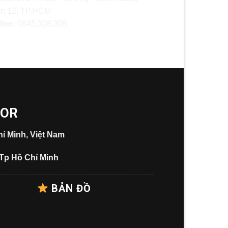
n 12, TP.HCM
line:
0845.308.308
OOR
í Minh, Việt Nam
 Tp Hồ Chí Minh
BẢN ĐỒ