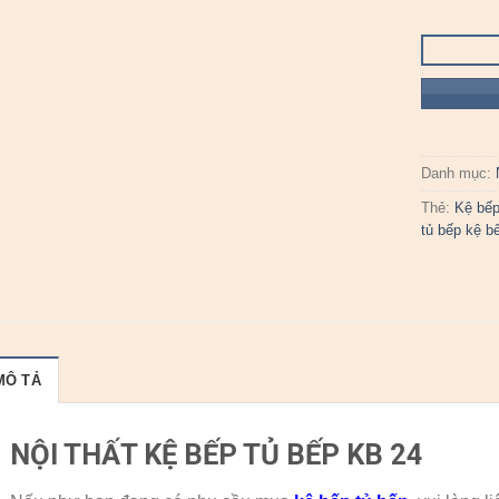
Danh mục:
Thẻ:
Kệ bế
tủ bếp kệ b
MÔ TẢ
NỘI THẤT KỆ BẾP TỦ BẾP KB 24