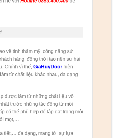
iên hệ với
Hotline 0853.400.400
để
4
ao về tính thẩm mỹ, công năng sử
hách hàng, đồng thời tạo nên sự hài
. Chính vì thế,
GiaHuyDoor
hiện
àm từ chất liệu khác nhau, đa dạng
p được làm từ những chất liệu vô
nhất trước những tác động từ môi
ấp có thể phù hợp để lắp đặt trong môi
mối mọt,…
a tiết,… đa dạng, mang tới sự lựa