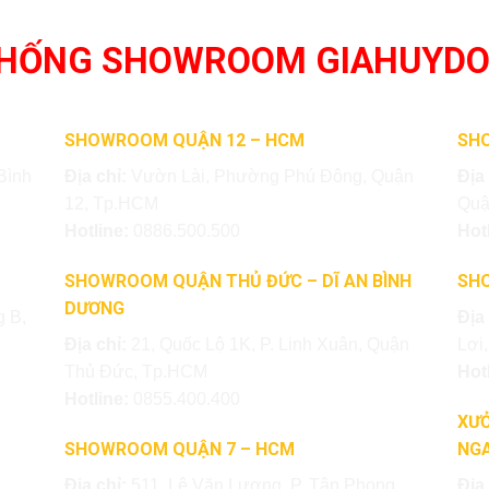
THỐNG SHOWROOM GIAHUYD
SHOWROOM QUẬN 12 – HCM
SH
Bình
Địa chỉ:
Vườn Lài, Phường Phú Đông, Quận
Địa
12, Tp.HCM
Quậ
Hotline:
0886.500.500
Hot
SHOWROOM QUẬN THỦ ĐỨC – DĨ AN BÌNH
SH
DƯƠNG
 B,
Địa
Địa chỉ:
21, Quốc Lộ 1K, P. Linh Xuân, Quận
Lợi
Thủ Đức, Tp.HCM
Hot
Hotline:
0855.400.400
XƯỞ
SHOWROOM QUẬN 7 – HCM
NGA
Địa chỉ:
511, Lê Văn Lương, P. Tân Phong,
Địa