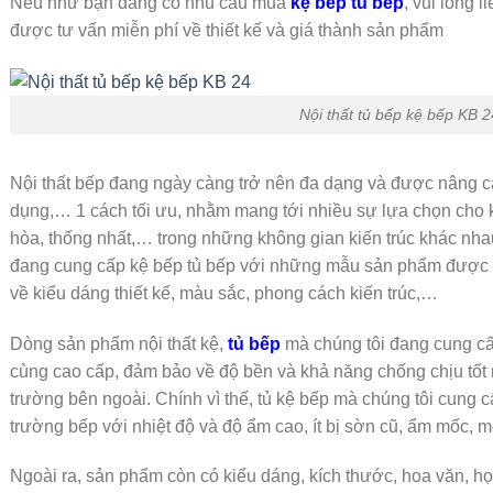
Nếu như bạn đang có nhu cầu mua
kệ bếp tủ bếp
, vui lòng l
được tư vấn miễn phí về thiết kế và giá thành sản phẩm
Nội thất tủ bếp kệ bếp KB 2
Nội thất bếp đang ngày càng trở nên đa dạng và được nâng c
dụng,… 1 cách tối ưu, nhằm mang tới nhiều sự lựa chọn cho k
hòa, thống nhất,… trong những không gian kiến trúc khác nhau
đang cung cấp kệ bếp tủ bếp với những mẫu sản phẩm được l
về kiểu dáng thiết kế, màu sắc, phong cách kiến trúc,…
Dòng sản phẩm nội thất kệ,
tủ bếp
mà chúng tôi đang cung cấ
cùng cao cấp, đảm bảo về độ bền và khả năng chống chịu tốt 
trường bên ngoài. Chính vì thế, tủ kệ bếp mà chúng tôi cung c
trường bếp với nhiệt độ và độ ẩm cao, ít bị sờn cũ, ẩm mốc, 
Ngoài ra, sản phẩm còn có kiểu dáng, kích thước, hoa văn, họ