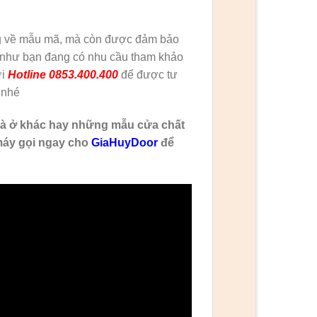
ạng về mẫu mã, mà còn được đảm bảo
ếu như bạn đang có nhu cầu tham khảo
ới
Hotline 0853.400.400
để được tư
 nhé
à ở khác hay những mẫu cửa chất
máy gọi ngay cho
GiaHuyDoor
để