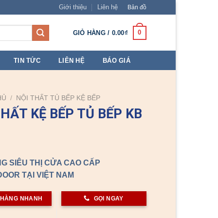
Giới thiệu
Liên hệ
Bản đồ
0
GIỎ HÀNG /
0.00
₫
TIN TỨC
LIÊN HỆ
BÁO GIÁ
HỦ
/
NỘI THẤT TỦ BẾP KỆ BẾP
THẤT KỆ BẾP TỦ BẾP KB
G SIÊU THỊ CỬA CAO CẤP
OOR TẠI VIỆT NAM
 HÀNG NHANH
GỌI NGAY