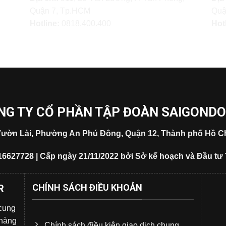
Quận 7, Tp.HCM
Quậ
Hotline:
0818.400.400
Hot
NG TY CỔ PHẦN TẬP ĐOÀN SAIGOND
5 Vườn Lài, Phường An Phú Đông, Quận 12, Thành phố Hồ Ch
16627728 | Cấp ngày 21/11/2022 bởi Sở kế hoạch và Đầu tư
CHÍNH SÁCH ĐIỀU KHOẢN
R
 cung
 hàng
Chính sách điều kiện giao dịch chung