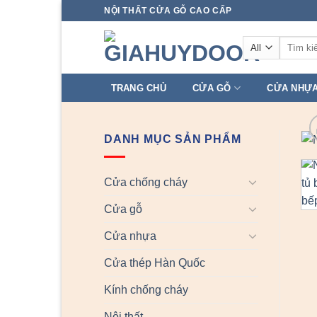
Skip
NỘI THẤT CỬA GỖ CAO CẤP
to
Tìm
content
kiếm:
TRANG CHỦ
CỬA GỖ
CỬA NHỰ
DANH MỤC SẢN PHẨM
Cửa chống cháy
Cửa gỗ
Cửa nhựa
Cửa thép Hàn Quốc
Kính chống cháy
Nội thất