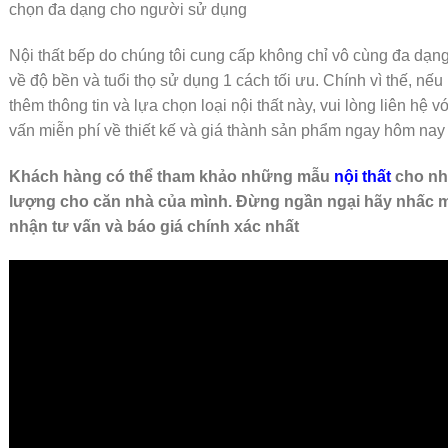
chọn đa dạng cho người sử dụng
Nội thất bếp do chúng tôi cung cấp không chỉ vô cùng đa d
về độ bền và tuổi thọ sử dụng 1 cách tối ưu. Chính vì thế, n
thêm thông tin và lựa chọn loại nội thất này, vui lòng liên hệ v
vấn miễn phí về thiết kế và giá thành sản phẩm ngay hôm nay
Khách hàng có thể tham khảo những mẫu
nội thất
cho nh
lượng cho căn nhà của mình. Đừng ngần ngại hãy nhấc 
nhận tư vấn và báo giá chính xác nhất