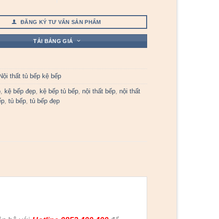
ĐĂNG KÝ TƯ VẤN SẢN PHẨM
TẢI BẢNG GIÁ
Nội thất tủ bếp kệ bếp
p
,
kệ bếp đẹp
,
kệ bếp tủ bếp
,
nội thất bếp
,
nội thất
ếp
,
tủ bếp
,
tủ bếp đẹp