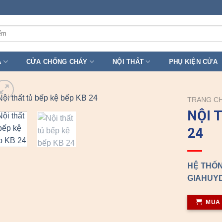
A
CỬA CHỐNG CHÁY
NỘI THẤT
PHỤ KIỆN CỬA
TRANG C
NỘI 
24
HỆ THỐN
GIAHUYD
MUA