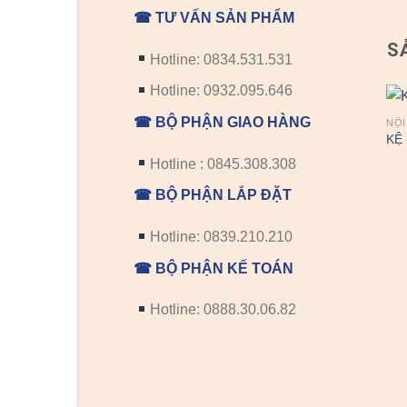
☎ TƯ VẤN SẢN PHẨM
S
Hotline: 0834.531.531
Hotline: 0932.095.646
☎ BỘ PHẬN GIAO HÀNG
NỘI
KỆ
Hotline : 0845.308.308
☎ BỘ PHẬN LẮP ĐẶT
Hotline: 0839.210.210
NỘI THẤT
NỘI THẤT
☎ BỘ PHẬN KẾ TOÁN
TỦ GỖ TU 05
KỆ BẾP TỦ BẾP KP 04
Hotline: 0888.30.06.82