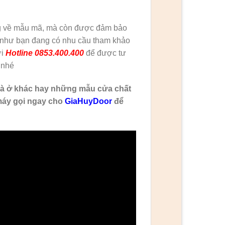
ạng về mẫu mã, mà còn được đảm bảo
ếu như bạn đang có nhu cầu tham khảo
ới
Hotline 0853.400.400
để được tư
 nhé
à ở khác hay những mẫu cửa chất
máy gọi ngay cho
GiaHuyDoor
để