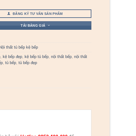
ĐĂNG KÝ TƯ VẤN SẢN PHẨM
TẢI BẢNG GIÁ
Nội thất tủ bếp kệ bếp
p
,
kệ bếp đẹp
,
kệ bếp tủ bếp
,
nội thất bếp
,
nội thất
ếp
,
tủ bếp
,
tủ bếp đẹp