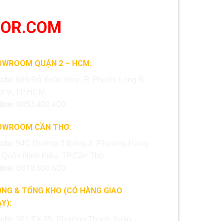
OOR.COM
OWROOM QUẬN 2 – HCM:
 chỉ:
669 Đỗ Xuân Hợp, P. Phước Long B,
n 9, TP.HCM
line:
0853.400.400
OWROOM CẦN THƠ:
 chỉ:
94C Đường 3 tháng 2, Phường Hưng
, Quận Ninh Kiều, TP.Cần Thơ
line:
0849.600.600
NG & TỔNG KHO (CÓ HÀNG GIAO
Y):
 chỉ:
361 TX 25, Phường Thạnh Xuân,