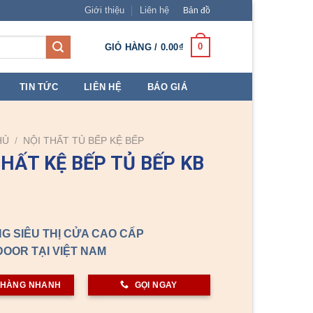
Giới thiệu
Liên hệ
Bản đồ
0
GIỎ HÀNG /
0.00
₫
TIN TỨC
LIÊN HỆ
BÁO GIÁ
HỦ
/
NỘI THẤT TỦ BẾP KỆ BẾP
THẤT KỆ BẾP TỦ BẾP KB
G SIÊU THỊ CỬA CAO CẤP
OOR TẠI VIỆT NAM
 HÀNG NHANH
GỌI NGAY