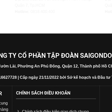
Quận 7, Tp.HCM
Quậ
Hotline:
0818.400.400
Hot
NG TY CỔ PHẦN TẬP ĐOÀN SAIGOND
5 Vườn Lài, Phường An Phú Đông, Quận 12, Thành phố Hồ Ch
16627728 | Cấp ngày 21/11/2022 bởi Sở kế hoạch và Đầu tư
CHÍNH SÁCH ĐIỀU KHOẢN
R
 cung
 hàng
Chính sách điều kiện giao dịch chung