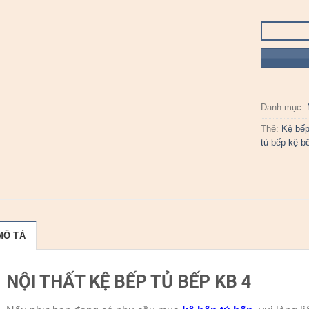
Danh mục:
Thẻ:
Kệ bế
tủ bếp kệ b
MÔ TẢ
NỘI THẤT KỆ BẾP TỦ BẾP KB 4