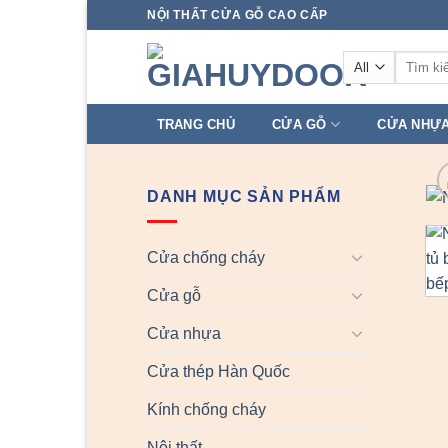
Skip
NỘI THẤT CỬA GỖ CAO CẤP
to
Tìm
content
kiếm:
TRANG CHỦ
CỬA GỖ
CỬA NHỰ
DANH MỤC SẢN PHẨM
Cửa chống cháy
Cửa gỗ
Cửa nhựa
Cửa thép Hàn Quốc
Kính chống cháy
Nội thất