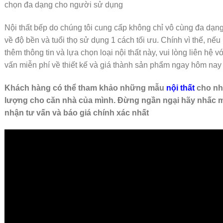
chọn đa dạng cho người sử dụng
Nội thất bếp do chúng tôi cung cấp không chỉ vô cùng đa d
về độ bền và tuổi thọ sử dụng 1 cách tối ưu. Chính vì thế, n
thêm thông tin và lựa chọn loại nội thất này, vui lòng liên hệ v
vấn miễn phí về thiết kế và giá thành sản phẩm ngay hôm nay
Khách hàng có thể tham khảo những mẫu
nội thất
cho nh
lượng cho căn nhà của mình. Đừng ngần ngại hãy nhấc 
nhận tư vấn và báo giá chính xác nhất