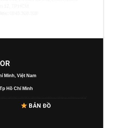
n 12, TP.HCM
line:
0845.308.308
OOR
í Minh, Việt Nam
 Tp Hồ Chí Minh
BẢN ĐỒ