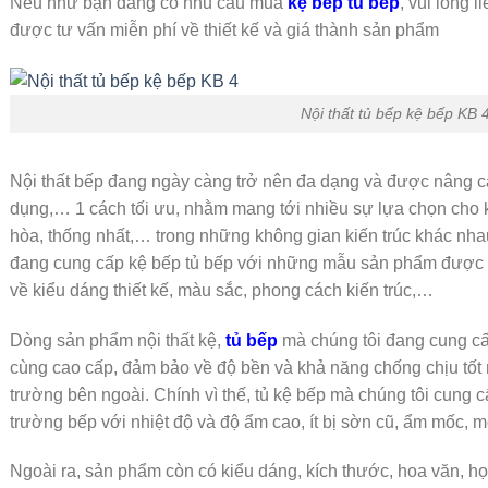
Nếu như bạn đang có nhu cầu mua
kệ bếp tủ bếp
, vui lòng l
được tư vấn miễn phí về thiết kế và giá thành sản phẩm
Nội thất tủ bếp kệ bếp KB 
Nội thất bếp đang ngày càng trở nên đa dạng và được nâng c
dụng,… 1 cách tối ưu, nhằm mang tới nhiều sự lựa chọn cho k
hòa, thống nhất,… trong những không gian kiến trúc khác nhau
đang cung cấp kệ bếp tủ bếp với những mẫu sản phẩm được l
về kiểu dáng thiết kế, màu sắc, phong cách kiến trúc,…
Dòng sản phẩm nội thất kệ,
tủ bếp
mà chúng tôi đang cung cấ
cùng cao cấp, đảm bảo về độ bền và khả năng chống chịu tốt 
trường bên ngoài. Chính vì thế, tủ kệ bếp mà chúng tôi cung c
trường bếp với nhiệt độ và độ ẩm cao, ít bị sờn cũ, ẩm mốc, 
Ngoài ra, sản phẩm còn có kiểu dáng, kích thước, hoa văn, họ