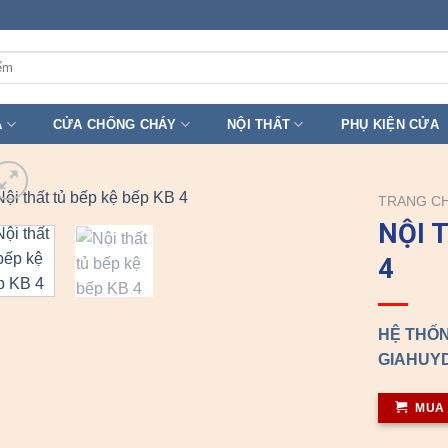
A
CỬA CHỐNG CHÁY
NỘI THẤT
PHỤ KIỆN CỬA
TRANG C
NỘI 
4
HỆ THỐN
GIAHUYD
MUA