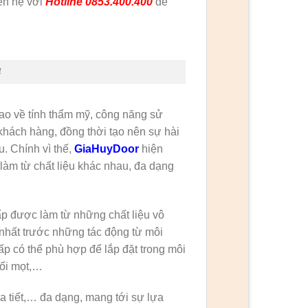
iên hệ với
Hotline 0853.400.400
để
4
ao về tính thẩm mỹ, công năng sử
hách hàng, đồng thời tạo nên sự hài
. Chính vì thế,
GiaHuyDoor
hiện
àm từ chất liệu khác nhau, đa dạng
p được làm từ những chất liệu vô
nhất trước những tác động từ môi
ấp có thể phù hợp để lắp đặt trong môi
mối mọt,…
a tiết,… đa dạng, mang tới sự lựa