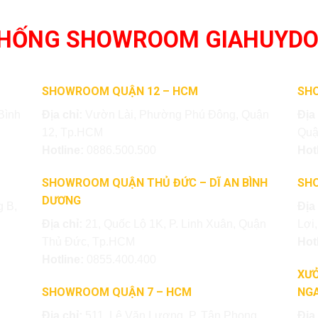
THỐNG SHOWROOM GIAHUYD
SHOWROOM QUẬN 12 – HCM
SH
Bình
Địa chỉ:
Vườn Lài, Phường Phú Đông, Quận
Địa
12, Tp.HCM
Quậ
Hotline:
0886.500.500
Hot
SHOWROOM QUẬN THỦ ĐỨC – DĨ AN BÌNH
SH
DƯƠNG
 B,
Địa
Địa chỉ:
21, Quốc Lộ 1K, P. Linh Xuân, Quận
Lợi
Thủ Đức, Tp.HCM
Hot
Hotline:
0855.400.400
XƯỞ
SHOWROOM QUẬN 7 – HCM
NGA
Địa chỉ:
511, Lê Văn Lương, P. Tân Phong,
Địa