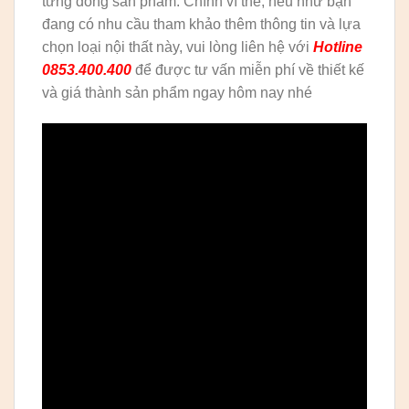
từng dòng sản phẩm. Chính vì thế, nếu như bạn
đang có nhu cầu tham khảo thêm thông tin và lựa
chọn loại nội thất này, vui lòng liên hệ với
Hotline
0853.400.400
để được tư vấn miễn phí về thiết kế
và giá thành sản phẩm ngay hôm nay nhé