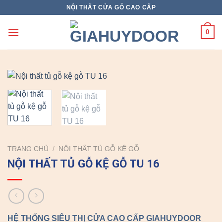
Skip
NỘI THẤT CỬA GỖ CAO CẤP
to
content
0
TRANG CHỦ
/
NỘI THẤT TỦ GỖ KỆ GỖ
NỘI THẤT TỦ GỖ KỆ GỖ TU 16
HỆ THỐNG SIÊU THỊ CỬA CAO CẤP GIAHUYDOOR