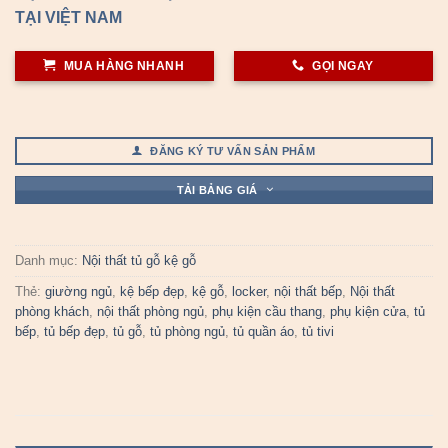
TẠI VIỆT NAM
MUA HÀNG NHANH
GỌI NGAY
ĐĂNG KÝ TƯ VẤN SẢN PHẨM
TẢI BẢNG GIÁ
Danh mục:
Nội thất tủ gỗ kệ gỗ
Thẻ:
giường ngủ
,
kệ bếp đẹp
,
kệ gỗ
,
locker
,
nội thất bếp
,
Nội thất
phòng khách
,
nội thất phòng ngủ
,
phụ kiện cầu thang
,
phụ kiện cửa
,
tủ
bếp
,
tủ bếp đẹp
,
tủ gỗ
,
tủ phòng ngủ
,
tủ quần áo
,
tủ tivi