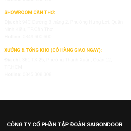
SHOWROOM CẦN THƠ:
Địa chỉ:
94C Đường 3 tháng 2, Phường Hưng Lợi, Quận
Ninh Kiều, TP.Cần Thơ
Hotline:
0849.600.600
XƯỞNG & TỔNG KHO (CÓ HÀNG GIAO NGAY):
Địa chỉ:
361 TX 25, Phường Thạnh Xuân, Quận 12,
TP.HCM
Hotline:
0845.308.308
CÔNG TY CỔ PHẦN TẬP ĐOÀN SAIGONDOOR