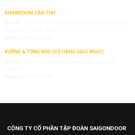
SHOWROOM CẦN THƠ:
Địa chỉ:
94C Đường 3 tháng 2, Phường Hưng Lợi, Quận
Ninh Kiều, TP.Cần Thơ
Hotline:
0849.600.600
XƯỞNG & TỔNG KHO (CÓ HÀNG GIAO NGAY):
Địa chỉ:
361 TX 25, Phường Thạnh Xuân, Quận 12,
TP.HCM
Hotline:
0845.308.308
CÔNG TY CỔ PHẦN TẬP ĐOÀN SAIGONDOOR