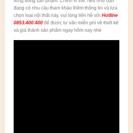
từng dòng sản phẩm. Chính vì thế, nếu như bạn
đang có nhu cầu tham khảo thêm thông tin và lựa
chọn loại nội thất này, vui lòng liên hệ với
Hotline
0853.400.400
để được tư vấn miễn phí về thiết kế
và giá thành sản phẩm ngay hôm nay nhé