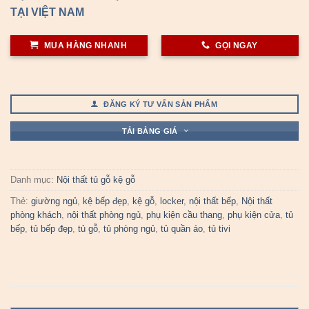
TẠI VIỆT NAM
MUA HÀNG NHANH
GỌI NGAY
ĐĂNG KÝ TƯ VẤN SẢN PHẨM
TẢI BẢNG GIÁ
Danh mục:
Nội thất tủ gỗ kệ gỗ
Thẻ:
giường ngủ
,
kệ bếp đẹp
,
kệ gỗ
,
locker
,
nội thất bếp
,
Nội thất
phòng khách
,
nội thất phòng ngủ
,
phụ kiện cầu thang
,
phụ kiện cửa
,
tủ
bếp
,
tủ bếp đẹp
,
tủ gỗ
,
tủ phòng ngủ
,
tủ quần áo
,
tủ tivi