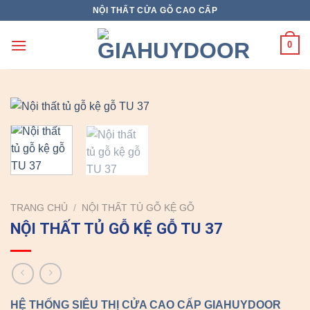
Skip
NỘI THẤT CỬA GỖ CAO CẤP
to
content
0
TRANG CHỦ
/
NỘI THẤT TỦ GỖ KỆ GỖ
NỘI THẤT TỦ GỖ KỆ GỖ TU 37
HỆ THỐNG SIÊU THỊ CỬA CAO CẤP GIAHUYDOOR