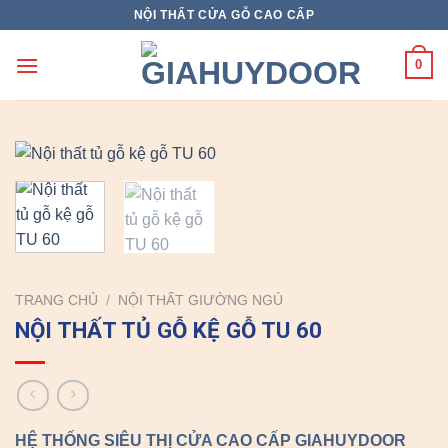
Skip
NỘI THẤT CỬA GỖ CAO CẤP
to
content
0
TRANG CHỦ
/
NỘI THẤT GIƯỜNG NGỦ
NỘI THẤT TỦ GỖ KỆ GỖ TU 60
HỆ THỐNG SIÊU THỊ CỬA CAO CẤP GIAHUYDOOR