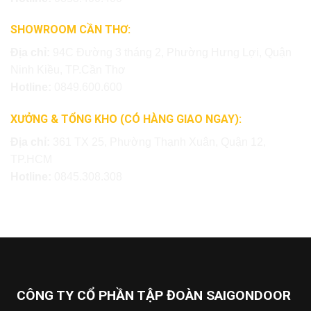
SHOWROOM CẦN THƠ:
Địa chỉ:
94C Đường 3 tháng 2, Phường Hưng Lợi, Quận
Ninh Kiều, TP.Cần Thơ
Hotline:
0849.600.600
XƯỞNG & TỔNG KHO (CÓ HÀNG GIAO NGAY):
Địa chỉ:
361 TX 25, Phường Thạnh Xuân, Quận 12,
TP.HCM
Hotline:
0845.308.308
CÔNG TY CỔ PHẦN TẬP ĐOÀN SAIGONDOOR