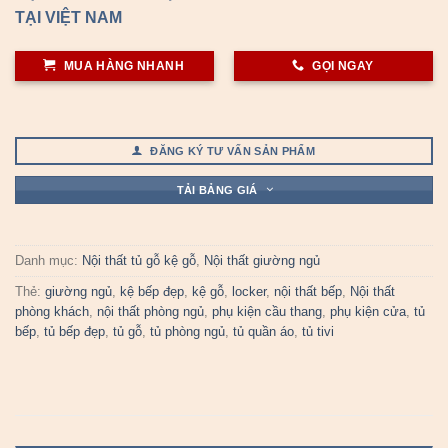
TẠI VIỆT NAM
MUA HÀNG NHANH
GỌI NGAY
ĐĂNG KÝ TƯ VẤN SẢN PHẨM
TẢI BẢNG GIÁ
Danh mục:
Nội thất tủ gỗ kệ gỗ
,
Nội thất giường ngủ
Thẻ:
giường ngủ
,
kệ bếp đẹp
,
kệ gỗ
,
locker
,
nội thất bếp
,
Nội thất
phòng khách
,
nội thất phòng ngủ
,
phụ kiện cầu thang
,
phụ kiện cửa
,
tủ
bếp
,
tủ bếp đẹp
,
tủ gỗ
,
tủ phòng ngủ
,
tủ quần áo
,
tủ tivi