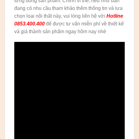
từng dòng sản phẩm. Chính vì thế, nếu như bạn
đang có nhu cầu tham khảo thêm thông tin và lựa
chọn loại nội thất này, vui lòng liên hệ với
Hotline
0853.400.400
để được tư vấn miễn phí về thiết kế
và giá thành sản phẩm ngay hôm nay nhé