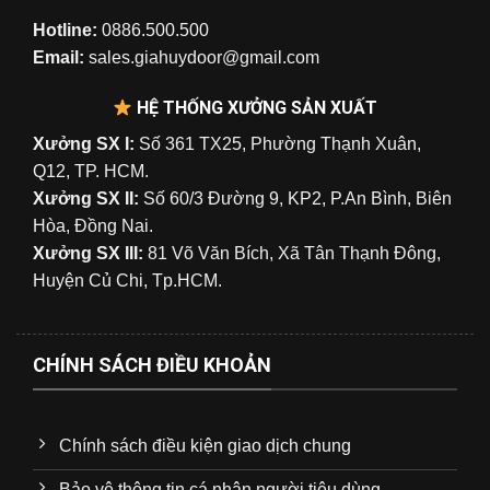
Hotline:
0886.500.500
Email:
sales.giahuydoor@gmail.com
HỆ THỐNG XƯỞNG SẢN XUẤT
Xưởng SX I:
Số 361 TX25, Phường Thạnh Xuân,
Q12, TP. HCM.
Xưởng SX II:
Số 60/3 Đường 9, KP2, P.An Bình, Biên
Hòa, Đồng Nai.
Xưởng SX III:
81 Võ Văn Bích, Xã Tân Thạnh Đông,
Huyện Củ Chi, Tp.HCM.
CHÍNH SÁCH ĐIỀU KHOẢN
Chính sách điều kiện giao dịch chung
Bảo vệ thông tin cá nhân người tiêu dùng