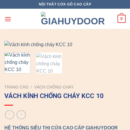
Skip
NỘI THẤT CỬA GỖ CAO CẤP
to
content
0
TRANG CHỦ
/
VÁCH CHỐNG CHÁY
VÁCH KÍNH CHỐNG CHÁY KCC 10
HỆ THỐNG SIÊU THỊ CỬA CAO CẤP GIAHUYDOOR