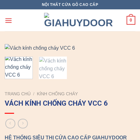
Skip
NỘI THẤT CỬA GỖ CAO CẤP
to
content
0
TRANG CHỦ
/
KÍNH CHỐNG CHÁY
VÁCH KÍNH CHỐNG CHÁY VCC 6
HỆ THỐNG SIÊU THỊ CỬA CAO CẤP GIAHUYDOOR