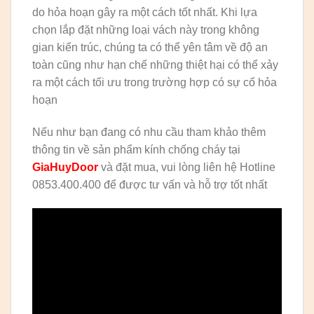
do hỏa hoạn gây ra một cách tốt nhất. Khi lựa
chọn lắp đặt những loại vách này trong không
gian kiến trúc, chúng ta có thể yên tâm về độ an
toàn cũng như hạn chế những thiệt hại có thể xảy
ra một cách tối ưu trong trường hợp có sự cố hỏa
hoạn
Nếu như bạn đang có nhu cầu tham khảo thêm
thông tin về sản phẩm kính chống cháy tại
GiaHuyDoor
và đặt mua, vui lòng liên hệ Hotline
0853.400.400 để được tư vấn và hỗ trợ tốt nhất