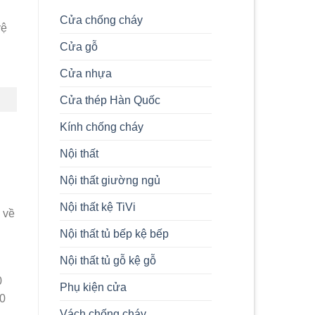
Composite
Và
Cửa chống cháy
Composite
vệ
Ép
Cửa gỗ
Tấm
Chi
Tiết
Cửa nhựa
Nhất
2024
Cửa thép Hàn Quốc
Kính chống cháy
Nội thất
Nội thất giường ngủ
Nội thất kệ TiVi
 về
Nội thất tủ bếp kệ bếp
Nội thất tủ gỗ kệ gỗ
0
Phụ kiện cửa
20
Vách chống cháy