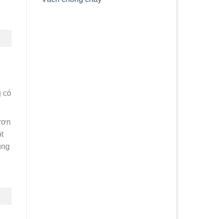
 có
rơn
t
úng