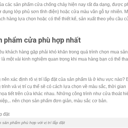
của các sản phẩm cửa chống cháy hiện nay rất đa dạng, được 
sử dụng lớp phủ sơn tĩnh điện) hoặc cửa màu vân gỗ tự nhiên. M
h hàng lựa chọn hoặc có thể thiết kế, sản xuất theo yêu cầu c
n phẩm cửa phù hợp nhất
ều khách hàng gặp phải khó khăn trong quá trình chọn mua sản
à một vài kinh nghiệm quan trọng khi mua hàng bạn có thể th
g nên xác định rõ vị trí lắp đặt của sản phẩm là ở khu vực nào? 
rình và vị trí cụ thể sẽ có cách lựa chọn về màu sắc, thời gian
ọa tiết trên cửa khác nhau. Những công trình như cửa thoát hi
hiệp,.. nên chọn sản phẩm đơn giản, màu sắc cơ bản.
 sản phẩm phù hợp với vị trí lắp đặt