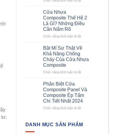
Chức năng bình luận bị tắt
nhanh
Kích
chi
Thước
Cửa Nhựa
tiết
Cửa
Composite Thế Hệ 2
nhất
Composite
Là Gì? Những Điều
ưới
–
Cần Nắm Rõ
Những
Yêu
ở
Chức năng bình luận bị tắt
Cầu
Cửa
Về
Nhựa
Bật Mí Sự Thật Về
Kích
Composite
Khả Năng Chống
Thước
Thế
Cháy Của Cửa Nhựa
Cửa
Hệ
Composite
cố
Nhựa
2
Composite
Là
ở
Chức năng bình luận bị tắt
Gì?
Bật
Những
Mí
Phân Biệt Cửa
Điều
Sự
Composite Panel Và
Cần
Thật
Composite Ép Tấm
Nắm
Về
Chi Tiết Nhất 2024
Rõ
Khả
Năng
ở
Chức năng bình luận bị tắt
vậy
Chống
Phân
 tư.
Cháy
Biệt
Của
Cửa
DANH MỤC SẢN PHẨM
Cửa
Composite
Nhựa
Panel