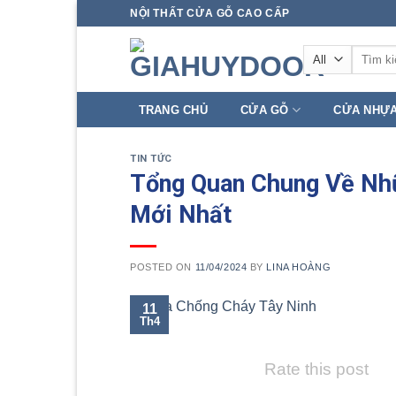
Skip
NỘI THẤT CỬA GỖ CAO CẤP
to
Tìm
content
kiếm:
TRANG CHỦ
CỬA GỖ
CỬA NHỰ
TIN TỨC
Tổng Quan Chung Về Nh
Mới Nhất
POSTED ON
11/04/2024
BY
LINA HOÀNG
11
Th4
Rate this post