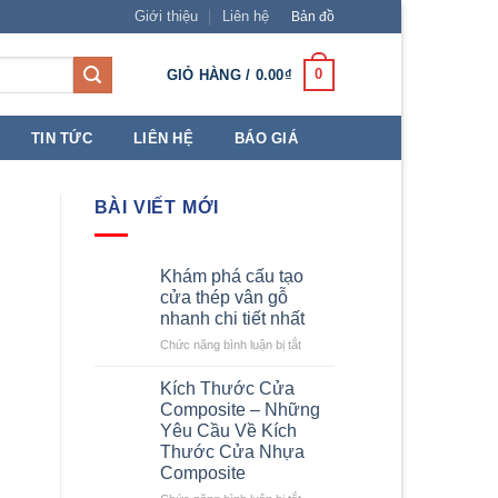
Giới thiệu
Liên hệ
Bản đồ
0
GIỎ HÀNG /
0.00
₫
TIN TỨC
LIÊN HỆ
BÁO GIÁ
BÀI VIẾT MỚI
Khám phá cấu tạo
cửa thép vân gỗ
nhanh chi tiết nhất
ở
Chức năng bình luận bị tắt
Khám
phá
Kích Thước Cửa
cấu
Composite – Những
tạo
Yêu Cầu Về Kích
cửa
Thước Cửa Nhựa
thép
Composite
vân
gỗ
ở